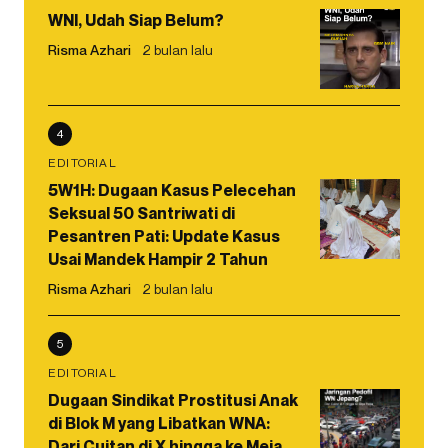
WNI, Udah Siap Belum?
Risma Azhari
2 bulan lalu
4
EDITORIAL
5W1H: Dugaan Kasus Pelecehan
Seksual 50 Santriwati di
Pesantren Pati: Update Kasus
Usai Mandek Hampir 2 Tahun
Risma Azhari
2 bulan lalu
5
EDITORIAL
Dugaan Sindikat Prostitusi Anak
di Blok M yang Libatkan WNA:
Dari Cuitan di X hingga ke Meja