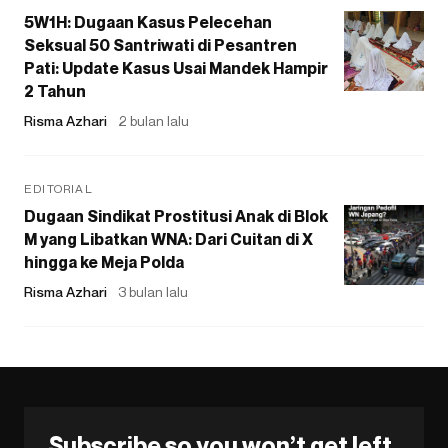
5W1H: Dugaan Kasus Pelecehan
Seksual 50 Santriwati di Pesantren
Pati: Update Kasus Usai Mandek Hampir
2 Tahun
Risma Azhari
2 bulan lalu
EDITORIAL
Dugaan Sindikat Prostitusi Anak di Blok
M yang Libatkan WNA: Dari Cuitan di X
hingga ke Meja Polda
Risma Azhari
3 bulan lalu
Subscribe so you won’t get left