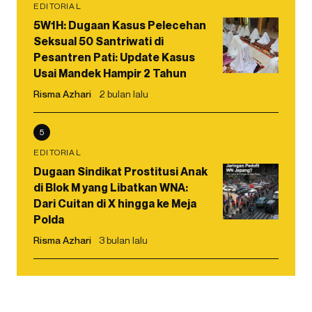
EDITORIAL
5W1H: Dugaan Kasus Pelecehan
Seksual 50 Santriwati di
Pesantren Pati: Update Kasus
Usai Mandek Hampir 2 Tahun
Risma Azhari
2 bulan lalu
5
EDITORIAL
Dugaan Sindikat Prostitusi Anak
di Blok M yang Libatkan WNA:
Dari Cuitan di X hingga ke Meja
Polda
Risma Azhari
3 bulan lalu