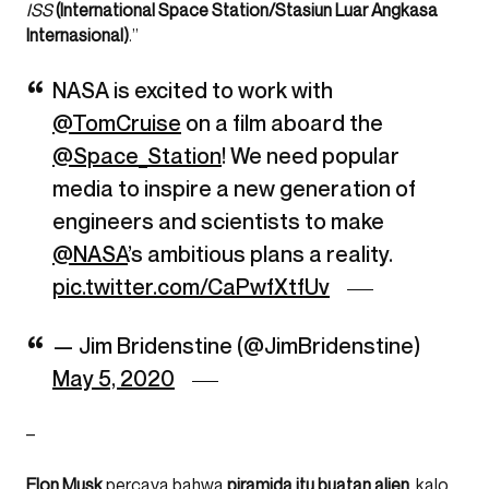
ISS
(International Space Station/Stasiun Luar Angkasa
Internasional)
.”
NASA is excited to work with
@TomCruise
on a film aboard the
@Space_Station
! We need popular
media to inspire a new generation of
engineers and scientists to make
@NASA
’s ambitious plans a reality.
pic.twitter.com/CaPwfXtfUv
— Jim Bridenstine (@JimBridenstine)
May 5, 2020
–
Elon Musk
percaya bahwa
piramida itu buatan alien
, kalo