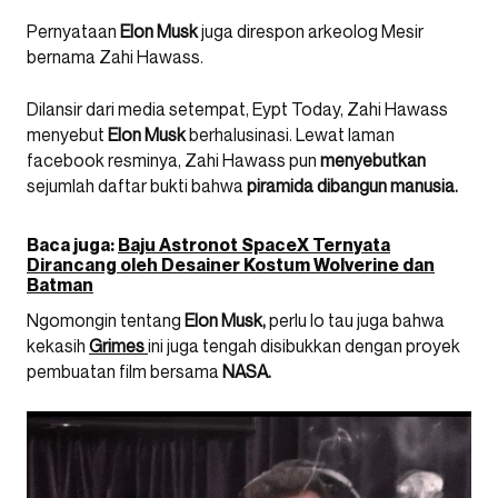
Pernyataan
Elon Musk
juga direspon arkeolog Mesir
bernama Zahi Hawass.
Dilansir dari media setempat, Eypt Today, Zahi Hawass
menyebut
Elon Musk
berhalusinasi. Lewat laman
facebook resminya, Zahi Hawass pun
menyebutkan
sejumlah daftar bukti bahwa
piramida dibangun manusia.
Baca juga:
Baju Astronot SpaceX Ternyata
Dirancang oleh Desainer Kostum Wolverine dan
Batman
Ngomongin tentang
Elon Musk,
perlu lo tau juga bahwa
kekasih
Grimes
ini juga tengah disibukkan dengan proyek
pembuatan film bersama
NASA.