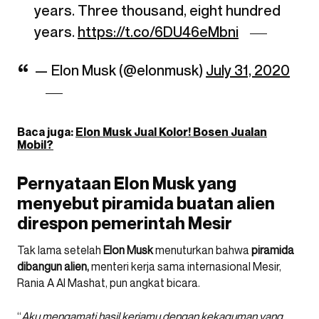
years. Three thousand, eight hundred
years.
https://t.co/6DU46eMbni
— Elon Musk (@elonmusk)
July 31, 2020
Baca juga:
Elon Musk Jual Kolor! Bosen Jualan
Mobil?
Pernyataan Elon Musk yang
menyebut piramida buatan alien
direspon pemerintah Mesir
Tak lama setelah
Elon Musk
menuturkan bahwa
piramida
dibangun alien,
menteri kerja sama internasional Mesir,
Rania A Al Mashat, pun angkat bicara.
“
Aku mengamati hasil kerjamu dengan kekaguman yang