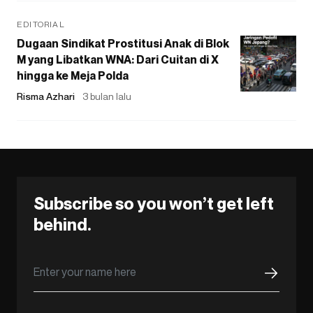
EDITORIAL
Dugaan Sindikat Prostitusi Anak di Blok
M yang Libatkan WNA: Dari Cuitan di X
hingga ke Meja Polda
Risma Azhari
3 bulan lalu
Subscribe so you won’t get left
behind.