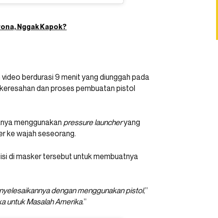
rona, Nggak Kapok?
 video berdurasi 9 menit yang diunggah pada
 keresahan dan proses pembuatan pistol
atanya menggunakan
pressure launcher
yang
r ke wajah seseorang.
sisi di masker tersebut untuk membuatnya
enyelesaikannya dengan menggunakan pistol
,”
ka untuk Masalah Amerika
.”