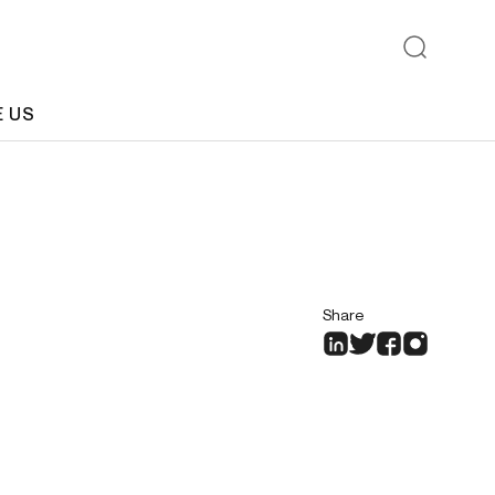
E US
Share