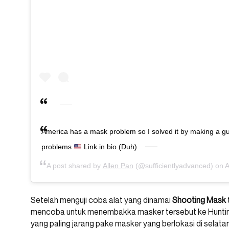
America has a mask problem so I solved it by making a gu
problems
Link in bio (Duh)
A post shared by
Allen Pan
(@sufficientlyadvanced) on
A
Setelah menguji coba alat yang dinamai
Shooting Mask
mencoba untuk menembakka masker tersebut ke Huntin
yang paling jarang pake masker yang berlokasi di selatan