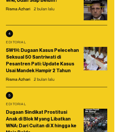
WNI, Udah Siap Belum?
Risma Azhari
2 bulan lalu
4
EDITORIAL
5W1H: Dugaan Kasus Pelecehan
Seksual 50 Santriwati di
Pesantren Pati: Update Kasus
Usai Mandek Hampir 2 Tahun
Risma Azhari
2 bulan lalu
5
EDITORIAL
Dugaan Sindikat Prostitusi
Anak di Blok M yang Libatkan
WNA: Dari Cuitan di X hingga ke