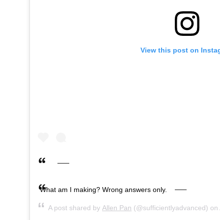
View this post on Inst
What am I making? Wrong answers only.
A post shared by
Allen Pan
(@sufficientlyadvanced) on