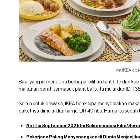
via IKEA.co.i
Bagi yang ini mencoba berbagai pilihan light bite dan ku
makanan berat, termasuk plant balls, itu mulai dari IDR 35 
Selain untuk dewasa, IKEA tidak lupa menyediakan mak
paketnya dimulai dari harga IDR 40 ribu. Harga itu sudah
Netflix September 2021: Ini Rekomendasi Film/Serial 
Pekerjaan Paling Menyenangkan di Dunia Menjanjikan