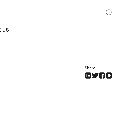
E US
Share