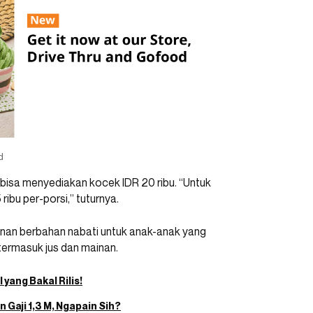
d
e bisa menyediakan kocek IDR 20 ribu. “Untuk
ribu per-porsi,” tuturnya.
anan berbahan nabati untuk anak-anak yang
 termasuk jus dan mainan.
yang Bakal Rilis!
 Gaji 1,3 M, Ngapain Sih?