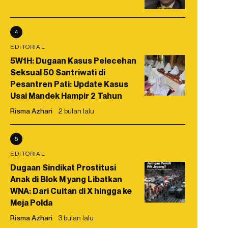
4
EDITORIAL
5W1H: Dugaan Kasus Pelecehan
Seksual 50 Santriwati di
Pesantren Pati: Update Kasus
Usai Mandek Hampir 2 Tahun
Risma Azhari
2 bulan lalu
5
EDITORIAL
Dugaan Sindikat Prostitusi
Anak di Blok M yang Libatkan
WNA: Dari Cuitan di X hingga ke
Meja Polda
Risma Azhari
3 bulan lalu