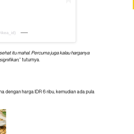
ikea_id)
ehat itu mahal. Percuma juga kalau harganya
ignifikan
,” tuturnya.
ha dengan harga IDR 6 ribu, kemudian ada pula