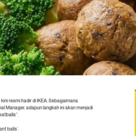
kini resmi hadir di IKEA. Sebagaimana
al Manager, adapun langkah ini akan menjadi
atballs”.
nt balls’.