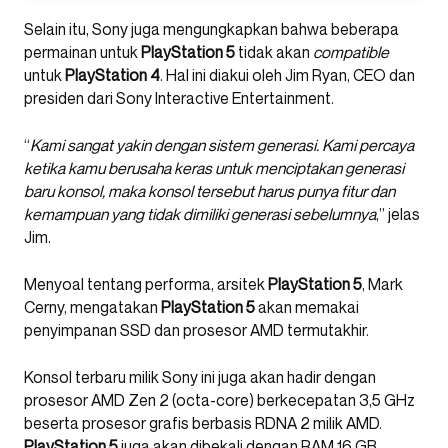
Selain itu, Sony juga mengungkapkan bahwa beberapa
permainan untuk
PlayStation
5
tidak akan
compatible
untuk
PlayStation 4
. Hal ini diakui oleh Jim Ryan, CEO dan
presiden dari Sony Interactive Entertainment.
“
Kami sangat yakin dengan sistem generasi. Kami percaya
ketika kamu berusaha keras untuk menciptakan generasi
baru konsol, maka konsol tersebut harus punya fitur dan
kemampuan yang tidak dimiliki generasi sebelumnya
,” jelas
Jim.
Menyoal tentang performa, arsitek
PlayStation 5
, Mark
Cerny, mengatakan
PlayStation 5
akan memakai
penyimpanan SSD dan prosesor AMD termutakhir.
Konsol terbaru milik Sony ini juga akan hadir dengan
prosesor AMD Zen 2 (octa-core) berkecepatan 3,5 GHz
beserta prosesor grafis berbasis RDNA 2 milik AMD.
PlayStation 5
juga akan dibekali dengan RAM 16 GB.