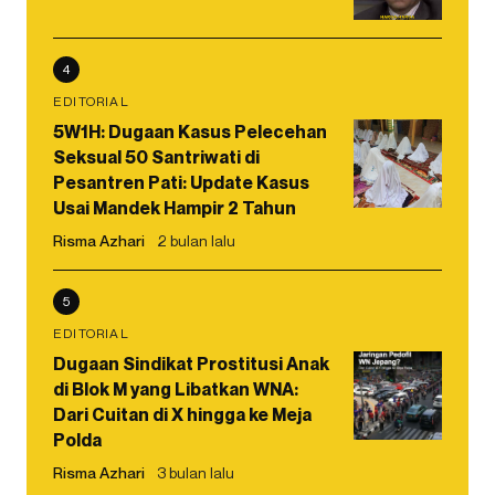
4
EDITORIAL
5W1H: Dugaan Kasus Pelecehan
Seksual 50 Santriwati di
Pesantren Pati: Update Kasus
Usai Mandek Hampir 2 Tahun
Risma Azhari
2 bulan lalu
5
EDITORIAL
Dugaan Sindikat Prostitusi Anak
di Blok M yang Libatkan WNA:
Dari Cuitan di X hingga ke Meja
Polda
Risma Azhari
3 bulan lalu