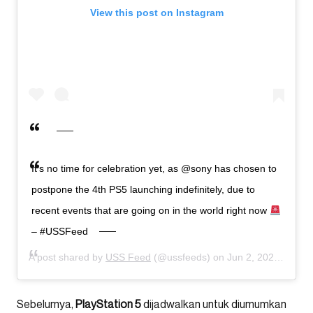
View this post on Instagram
It’s no time for celebration yet, as @sony has chosen to
postpone the 4th PS5 launching indefinitely, due to
recent events that are going on in the world right now
– #USSFeed
A post shared by
USS Feed
(@ussfeeds) on
Jun 2, 2020 at 12:23am PDT
Sebelumya,
PlayStation 5
dijadwalkan untuk diumumkan