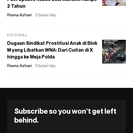
2 Tahun
Risma Azhari
2 bulan lalu
EDITORIAL
Dugaan Sindikat Prostitusi Anak di Blok
M yang Libatkan WNA: Dari Cuitan di X
hingga ke Meja Polda
Risma Azhari
3 bulan lalu
Subscribe so you won’t get left
behind.