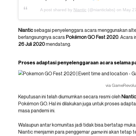
A post shared by
Niantic
(@nianticlabs) on
May 27
Niantic
sebagai penyelenggara acara menggunakan alterna
berlangsungnya acara
Pokémon GO Fest 2020
. Acara 
26 Juli 2020
mendatang.
Proses adaptasi penyelenggaraan acara selama 
via GameRevolu
Keputusan ini telah diumumkan secara resmi oleh
Nianti
Pokémon GO. Hal ini dilakukan juga untuk proses adap
masa pandemi ini.
Walaupun antar komunitas jadi tidak bisa bertatap muka
Niantic menjamin para penggemar
game
ini akan tetap 