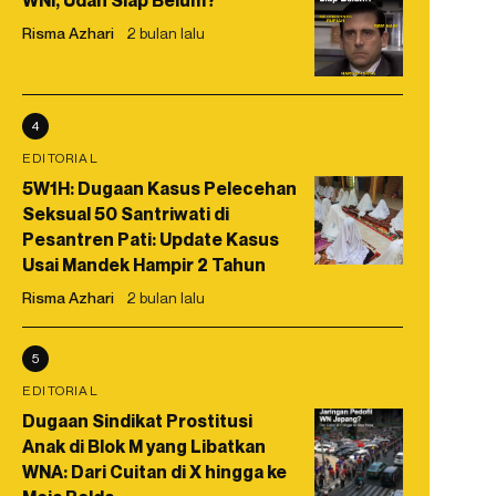
WNI, Udah Siap Belum?
Risma Azhari
2 bulan lalu
4
EDITORIAL
5W1H: Dugaan Kasus Pelecehan
Seksual 50 Santriwati di
Pesantren Pati: Update Kasus
Usai Mandek Hampir 2 Tahun
Risma Azhari
2 bulan lalu
5
EDITORIAL
Dugaan Sindikat Prostitusi
Anak di Blok M yang Libatkan
WNA: Dari Cuitan di X hingga ke