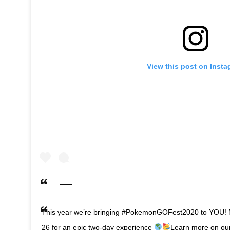
View this post on Inst
This year we’re bringing #PokemonGOFest2020 to YOU! M
26 for an epic two-day experience
Learn more on our