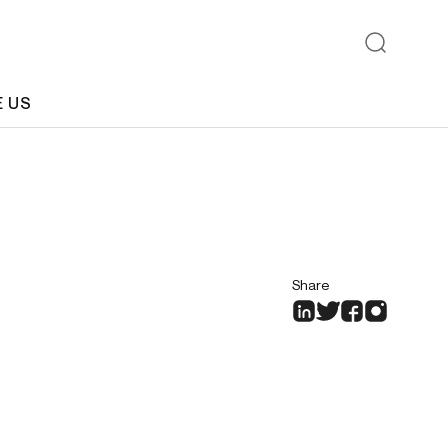
E US
Share