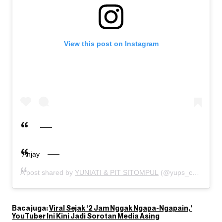
View this post on Instagram
Anjay
A post shared by
YUNIATI & PIT SITOMPUL
(@yups_channel) on
Baca juga:
Viral Sejak ‘2 Jam Nggak Ngapa-Ngapain,’
YouTuber Ini Kini Jadi Sorotan Media Asing