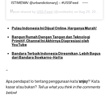
ISTIMEWA/ @urbandictionary] – #USSFeed
A post shared by
USS Feed
(@ussfeeds) on
Aug 29, 2020 at 10:41pm PDT
Pulau Indonesia Ini Dijual Online, Harganya Murah!
Bangun Rumah Dengan Tangan dan Teknologi
Primitif, Channel Ini Akhirnya Diapresiasi oleh
YouTube
Bandara Terbaik Indonesia Diresmikan, Lebih Bagus
dari Bandara Soekarno-Hatta
–
Apa pendapat lo tentang penggunaan kata’
anjay
?’ Kata
kasar atau bukan?
Tell us what you think in the comments
below
!