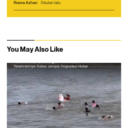
Risma Azhari
3 bulan lalu
You May Also Like