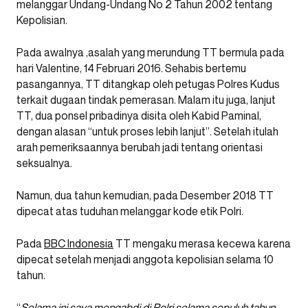
melanggar Undang-Undang No 2 Tahun 2002 tentang
Kepolisian.
Pada awalnya ,asalah yang merundung TT bermula pada
hari Valentine, 14 Februari 2016. Sehabis bertemu
pasangannya, TT ditangkap oleh petugas Polres Kudus
terkait dugaan tindak pemerasan. Malam itu juga, lanjut
TT, dua ponsel pribadinya disita oleh Kabid Paminal,
dengan alasan “untuk proses lebih lanjut”. Setelah itulah
arah pemeriksaannya berubah jadi tentang orientasi
seksualnya.
Namun, dua tahun kemudian, pada Desember 2018 TT
dipecat atas tuduhan melanggar kode etik Polri.
Pada
BBC Indonesia
TT mengaku merasa kecewa karena
dipecat setelah menjadi anggota kepolisian selama 10
tahun.
“
Selama ini saya mengabdi di Polri selama sepuluh tahun,