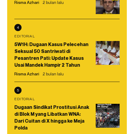
Risma Azhari
2 bulan lalu
4
EDITORIAL
5W1H: Dugaan Kasus Pelecehan
Seksual 50 Santriwati di
Pesantren Pati: Update Kasus
Usai Mandek Hampir 2 Tahun
Risma Azhari
2 bulan lalu
5
EDITORIAL
Dugaan Sindikat Prostitusi Anak
di Blok M yang Libatkan WNA:
Dari Cuitan di X hingga ke Meja
Polda