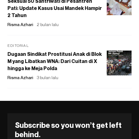
Seksual 50 Santriwati di Pesantren
Pati: Update Kasus Usai Mandek Hampir
2 Tahun
Risma Azhari
2 bulan lalu
EDITORIAL
Dugaan Sindikat Prostitusi Anak di Blok
M yang Libatkan WNA: Dari Cuitan di X
hingga ke Meja Polda
Risma Azhari
3 bulan lalu
Subscribe so you won’t get left
behind.