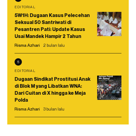
EDITORIAL
5W1H: Dugaan Kasus Pelecehan
Seksual 50 Santriwati di
Pesantren Pati: Update Kasus
Usai Mandek Hampir 2 Tahun
Risma Azhari
2 bulan lalu
5
EDITORIAL
Dugaan Sindikat Prostitusi Anak
di Blok M yang Libatkan WNA:
Dari Cuitan di X hingga ke Meja
Polda
Risma Azhari
3 bulan lalu