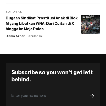
EDITORIAL
Dugaan Sindikat Prostitusi Anak di Blok
M yang Libatkan WNA: Dari Cuitan di X
hingga ke Meja Polda
Risma Azhari
3 bulan lalu
Subscribe so you won’t get left
behind.