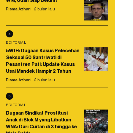
WNI, Udah Siap Belum?
Risma Azhari
2 bulan lalu
4
EDITORIAL
5W1H: Dugaan Kasus Pelecehan
Seksual 50 Santriwati di
Pesantren Pati: Update Kasus
Usai Mandek Hampir 2 Tahun
Risma Azhari
2 bulan lalu
5
EDITORIAL
Dugaan Sindikat Prostitusi
Anak di Blok M yang Libatkan
WNA: Dari Cuitan di X hingga ke