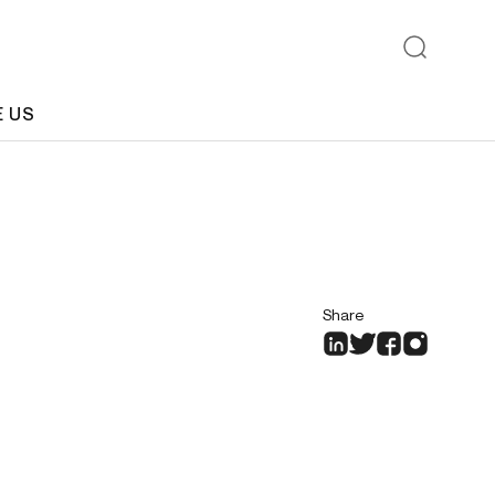
E US
Share