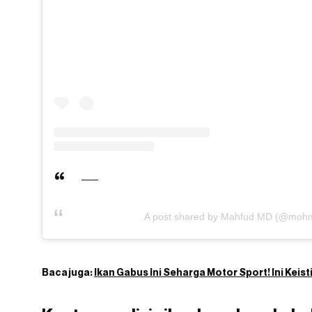
A post shared by Mahfud MD (@moh
Baca juga:
Ikan Gabus Ini Seharga Motor Sport! Ini Kei