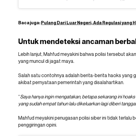
Baca juga:
Pulang Dari Luar Negeri, Ada Regulasi yang H
Untuk mendeteksi ancaman berb
Lebih lanjut, Mahfud meyakini bahwa polisi tersebut ak
yang muncul di jagat maya.
Salah satu contohnya adalah berita-berita haoks yang g
akibat pernyataan pemerintah yang disalahartikan.
“
Saya hanya ingin mengatakan, betapa sekarang ini hoaks 
yang sudah empat tahun lalu dikeluarkan lagi diberi tangga
Mahfud meyakini penugasan polisi siber ini tidak terla
penggiringan opini.