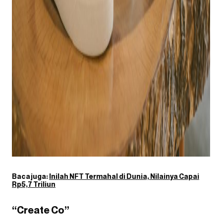
Baca juga:
Inilah NFT Termahal di Dunia, Nilainya Capai
Rp5,7 Triliun
“Create Co”