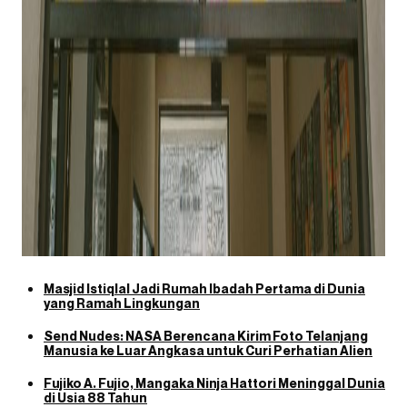
Masjid Istiqlal Jadi Rumah Ibadah Pertama di Dunia
yang Ramah Lingkungan
Send Nudes: NASA Berencana Kirim Foto Telanjang
Manusia ke Luar Angkasa untuk Curi Perhatian Alien
Fujiko A. Fujio, Mangaka Ninja Hattori Meninggal Dunia
di Usia 88 Tahun