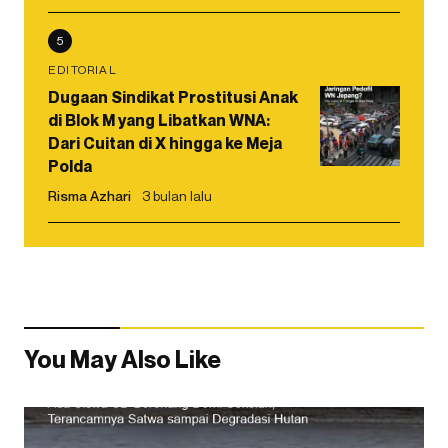
5
EDITORIAL
Dugaan Sindikat Prostitusi Anak
di Blok M yang Libatkan WNA:
Dari Cuitan di X hingga ke Meja
Polda
Risma Azhari
3 bulan lalu
You May Also Like