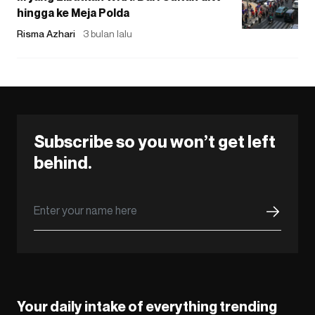
hingga ke Meja Polda
Risma Azhari
3 bulan lalu
Subscribe so you won’t get left
behind.
Your daily intake of everything trending