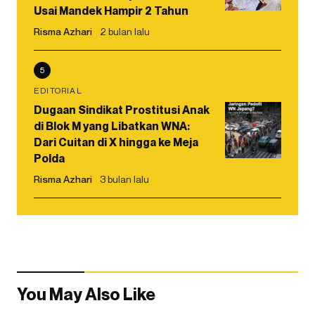
Usai Mandek Hampir 2 Tahun
Risma Azhari
2 bulan lalu
5
EDITORIAL
Dugaan Sindikat Prostitusi Anak
di Blok M yang Libatkan WNA:
Dari Cuitan di X hingga ke Meja
Polda
Risma Azhari
3 bulan lalu
You May Also Like