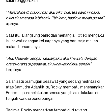
sakit tenggorokan.
“
Muncul ide di otakku dan aku pikir ‘oke, tes saja’, ini bakal
bikin aku merasa lebih baik. Tak lama, hasilnya malah positif.
”
ujarnya.
Saat itu, ia langsung panik dan menangis. Fotieo mengaku,
ia khawatir dengan keluarganya yang baru saja makan
malam bersamanya.
“
Aku khawatir dengan keluargaku, aku khawatir dengan
orang-orang di pesawat, aku khawatir diriku sendiri.
”
lanjutnya.
Salah satu pramugari pesawat yang sedang melintas di
atas Samudra Atlantik itu, Rocky, membatu menenangkan
Fotieo. Ia pun melakukan semua yang bisa dilakukan di
tengah kondisi penerbangan.
Tadinya, Rocky mencarikan tempat duduk yang