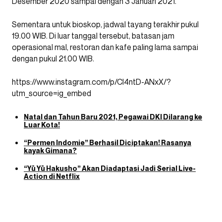
Desember 2020 sampai dengan 3 Januari 2021.
Sementara untuk bioskop, jadwal tayang terakhir pukul
19.00 WIB. Di luar tanggal tersebut, batasan jam
operasional mal, restoran dan kafe paling lama sampai
dengan pukul 21.00 WIB.
https://www.instagram.com/p/CI4ntD-ANxX/?
utm_source=ig_embed
Natal dan Tahun Baru 2021, Pegawai DKI Dilarang ke
Luar Kota!
“Permen Indomie” Berhasil Diciptakan! Rasanya
kayak Gimana?
“Yū Yū Hakusho” Akan Diadaptasi Jadi Serial Live-
Action di Netflix