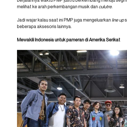
berjalannya waktu PMP justru berkembang menuju segmen
melihat ke arah perkembangan musik dan
culutre
.
Jadi wajar kalau saat ini PMP juga mengeluarkan
line up
s
beberapa aksesoris lainnya.
Mewakili Indonesia untuk pameran di Amerika Serikat