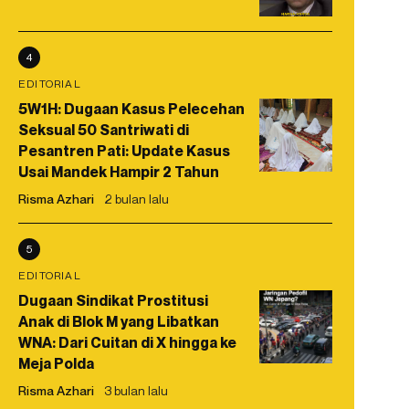
4
EDITORIAL
5W1H: Dugaan Kasus Pelecehan
Seksual 50 Santriwati di
Pesantren Pati: Update Kasus
Usai Mandek Hampir 2 Tahun
Risma Azhari
2 bulan lalu
5
EDITORIAL
Dugaan Sindikat Prostitusi
Anak di Blok M yang Libatkan
WNA: Dari Cuitan di X hingga ke
Meja Polda
Risma Azhari
3 bulan lalu