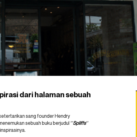
pirasi dari halaman sebuah
 ketertarikan sang founder Hendry
menemukan sebuah buku berjudul
′′
Spliffs
′′
nspirasinya.