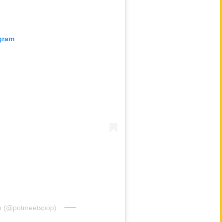
agram
im (@potmeetspop)