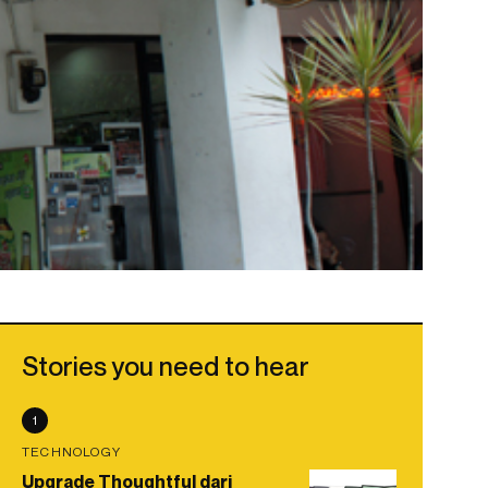
Stories you need to hear
1
TECHNOLOGY
Upgrade Thoughtful dari