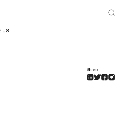
E US
Share