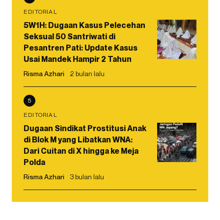
EDITORIAL
5W1H: Dugaan Kasus Pelecehan
Seksual 50 Santriwati di
Pesantren Pati: Update Kasus
Usai Mandek Hampir 2 Tahun
Risma Azhari
2 bulan lalu
5
EDITORIAL
Dugaan Sindikat Prostitusi Anak
di Blok M yang Libatkan WNA:
Dari Cuitan di X hingga ke Meja
Polda
Risma Azhari
3 bulan lalu