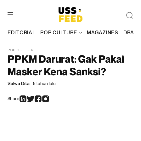
EDITORIAL
POP CULTURE
MAGAZINES
DRAFT
POP CULTURE
PPKM Darurat: Gak Pakai
Masker Kena Sanksi?
Salwa Dita
5 tahun lalu
Share