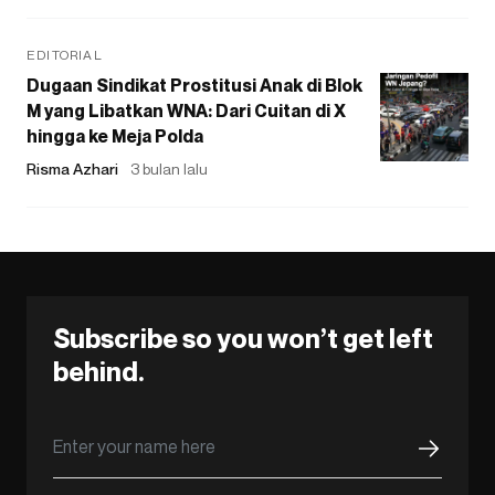
EDITORIAL
Dugaan Sindikat Prostitusi Anak di Blok
M yang Libatkan WNA: Dari Cuitan di X
hingga ke Meja Polda
Risma Azhari
3 bulan lalu
Subscribe so you won’t get left
behind.