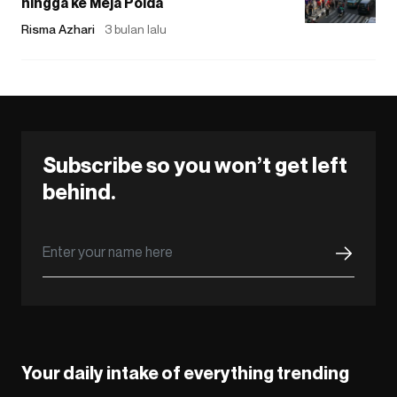
hingga ke Meja Polda
Risma Azhari
3 bulan lalu
Subscribe so you won’t get left
behind.
Your daily intake of everything trending