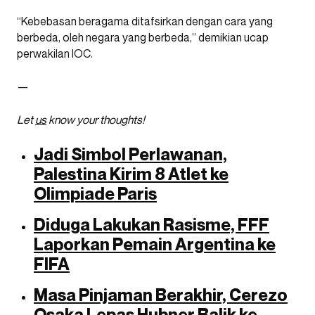
“Kebebasan beragama ditafsirkan dengan cara yang
berbeda, oleh negara yang berbeda,” demikian ucap
perwakilan IOC.
—
Let
us
know your thoughts!
Jadi Simbol Perlawanan,
Palestina Kirim 8 Atlet ke
Olimpiade Paris
Diduga Lakukan Rasisme, FFF
Laporkan Pemain Argentina ke
FIFA
Masa Pinjaman Berakhir, Cerezo
Osaka Lepas Hubner Balik ke