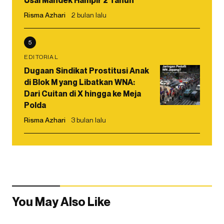
Usai Mandek Hampir 2 Tahun
Risma Azhari
2 bulan lalu
5
EDITORIAL
Dugaan Sindikat Prostitusi Anak
di Blok M yang Libatkan WNA:
Dari Cuitan di X hingga ke Meja
Polda
Risma Azhari
3 bulan lalu
You May Also Like