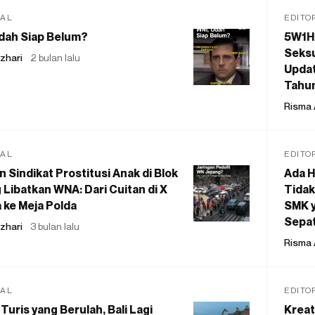
IAL
EDITO
dah Siap Belum?
5W1H
Seksu
zhari
2 bulan lalu
Updat
Tahu
Risma 
IAL
EDITO
 Sindikat Prostitusi Anak di Blok
Ada H
 Libatkan WNA: Dari Cuitan di X
Tidak
 ke Meja Polda
SMK y
Sepat
zhari
3 bulan lalu
Risma 
IAL
EDITO
Turis yang Berulah, Bali Lagi
Kreat