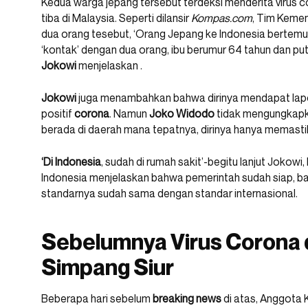
Kedua warga jepang tersebut terdeksi menderita virus 
tiba di Malaysia. Seperti dilansir
Kompas.com
, Tim Keme
dua orang tesebut, ‘Orang Jepang ke Indonesia bertemu s
‘kontak’ dengan dua orang, ibu berumur 64 tahun dan putr
Jokowi
menjelaskan .
Jokowi
juga menambahkan bahwa dirinya mendapat lapo
positif
corona
. Namun
Joko
Widodo
tidak mengungkapka
berada di daerah mana tepatnya, dirinya hanya memasti
‘Di Indonesia
, sudah di rumah sakit’-begitu lanjut Jokowi
Indonesia menjelaskan bahwa pemerintah sudah siap, ba
standarnya sudah sama dengan standar internasional.
Sebelumnya Virus Corona d
Simpang Siur
Beberapa hari sebelum
breaking news
di atas, Anggota K