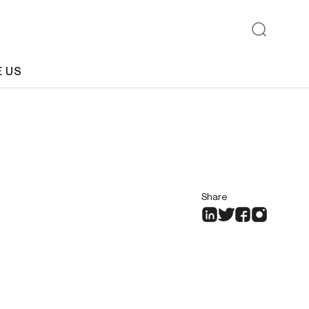
E US
Share