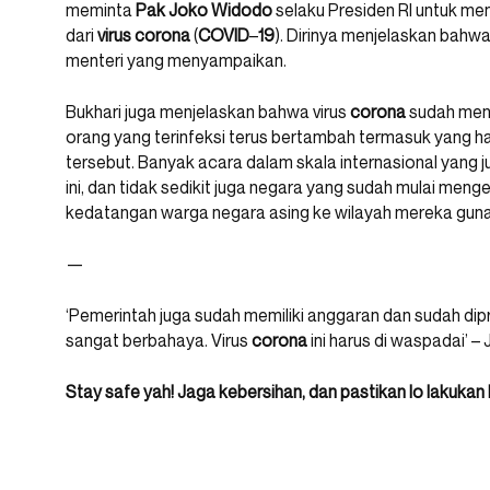
meminta
Pak
Joko
Widodo
selaku Presiden RI untuk m
dari
virus
corona
(
COVID
–
19
). Dirinya menjelaskan bahwa 
menteri yang menyampaikan.
Bukhari juga menjelaskan bahwa virus
corona
sudah menja
orang yang terinfeksi terus bertambah termasuk yang har
tersebut. Banyak acara dalam skala internasional yang 
ini, dan tidak sedikit juga negara yang sudah mulai men
kedatangan warga negara asing ke wilayah mereka guna
—
‘Pemerintah juga sudah memiliki anggaran dan sudah diprio
sangat berbahaya. Virus
corona
ini harus di waspadai’ –
Stay safe yah! Jaga kebersihan, dan pastikan lo lakuka