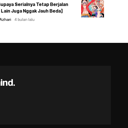
upaya Serialnya Tetap Berjalan
 Lain Juga Nggak Jauh Beda]
Azhari
4 bulan lalu
ind.