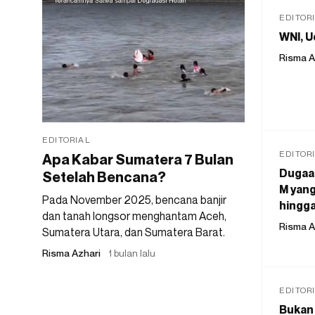
EDITOR
WNI, U
Risma A
EDITORIAL
EDITOR
Apa Kabar Sumatera 7 Bulan
Dugaan
Setelah Bencana?
M yang
Pada November 2025, bencana banjir
hingga
dan tanah longsor menghantam Aceh,
Risma A
Sumatera Utara, dan Sumatera Barat.
Risma Azhari
1 bulan lalu
EDITOR
Bukan 