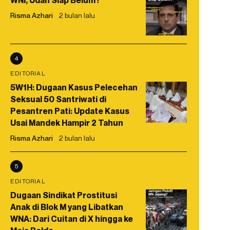
WNI, Udah Siap Belum?
Risma Azhari
2 bulan lalu
4
EDITORIAL
5W1H: Dugaan Kasus Pelecehan
Seksual 50 Santriwati di
Pesantren Pati: Update Kasus
Usai Mandek Hampir 2 Tahun
Risma Azhari
2 bulan lalu
5
EDITORIAL
Dugaan Sindikat Prostitusi
Anak di Blok M yang Libatkan
WNA: Dari Cuitan di X hingga ke