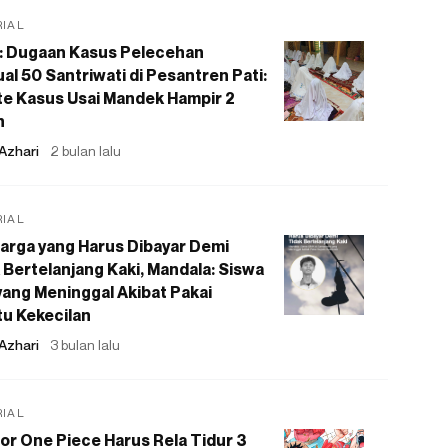
RIAL
: Dugaan Kasus Pelecehan
al 50 Santriwati di Pesantren Pati:
e Kasus Usai Mandek Hampir 2
n
Azhari
2 bulan lalu
RIAL
arga yang Harus Dibayar Demi
 Bertelanjang Kaki, Mandala: Siswa
ang Meninggal Akibat Pakai
u Kekecilan
Azhari
3 bulan lalu
RIAL
or One Piece Harus Rela Tidur 3