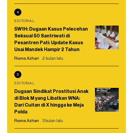
4
EDITORIAL
5W1H: Dugaan Kasus Pelecehan
Seksual 50 Santriwati di
Pesantren Pati: Update Kasus
Usai Mandek Hampir 2 Tahun
Risma Azhari
2 bulan lalu
5
EDITORIAL
Dugaan Sindikat Prostitusi Anak
di Blok M yang Libatkan WNA:
Dari Cuitan di X hingga ke Meja
Polda
Risma Azhari
3 bulan lalu