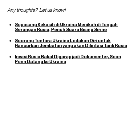
Any thoughts? Let
us
know!
Sepasang Kekasih di Ukraina Menikah di Tengah
Serangan Rusia, Penuh Suara Bising Sirine
Seorang Tentara Ukraina Ledakan Diri untuk
Hancurkan Jembatan yang akan Dilintasi Tank Rusia
Invasi Rusia Bakal Digarap jadi Dokumenter, Sean
Penn Datang ke Ukraina