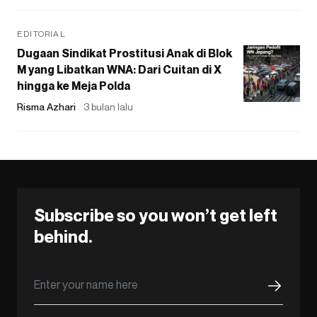
EDITORIAL
Dugaan Sindikat Prostitusi Anak di Blok
M yang Libatkan WNA: Dari Cuitan di X
hingga ke Meja Polda
Risma Azhari
3 bulan lalu
Subscribe so you won’t get left
behind.