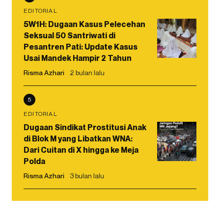
EDITORIAL
5W1H: Dugaan Kasus Pelecehan
Seksual 50 Santriwati di
Pesantren Pati: Update Kasus
Usai Mandek Hampir 2 Tahun
Risma Azhari
2 bulan lalu
5
EDITORIAL
Dugaan Sindikat Prostitusi Anak
di Blok M yang Libatkan WNA:
Dari Cuitan di X hingga ke Meja
Polda
Risma Azhari
3 bulan lalu