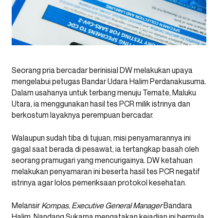
Seorang pria bercadar berinisial DW melakukan upaya
mengelabui petugas Bandar Udara Halim Perdanakusuma.
Dalam usahanya untuk terbang menuju Ternate, Maluku
Utara, ia menggunakan hasil tes PCR milik istrinya dan
berkostum layaknya perempuan bercadar.
Walaupun sudah tiba di tujuan, misi penyamarannya ini
gagal saat berada di pesawat, ia tertangkap basah oleh
seorang pramugari yang mencurigainya. DW ketahuan
melakukan penyamaran ini beserta hasil tes PCR negatif
istrinya agar lolos pemeriksaan protokol kesehatan.
Melansir
Kompas
,
Executive General Manager
Bandara
Halim, Nandang Sukarna mengatakan kejadian ini bermula