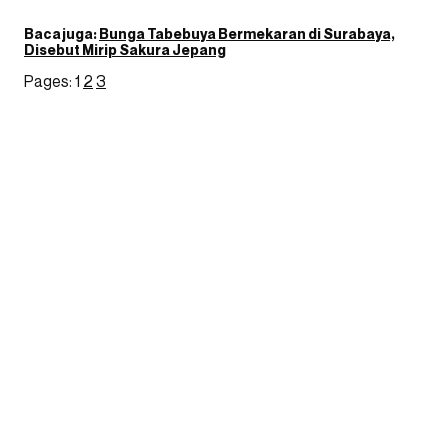
Baca juga:
Bunga Tabebuya Bermekaran di Surabaya,
Disebut Mirip Sakura Jepang
Pages:
1
2
3