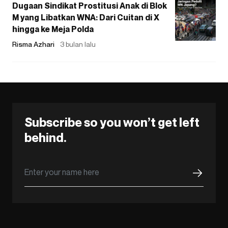
Dugaan Sindikat Prostitusi Anak di Blok
M yang Libatkan WNA: Dari Cuitan di X
hingga ke Meja Polda
Risma Azhari
3 bulan lalu
Subscribe so you won’t get left
behind.