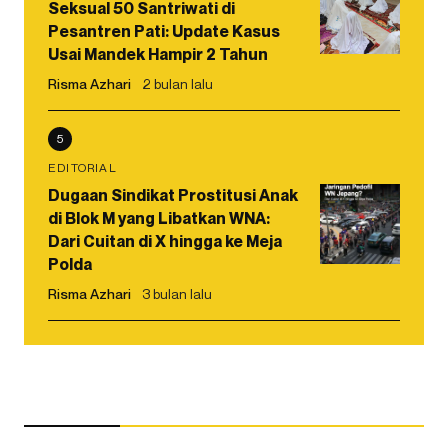
Seksual 50 Santriwati di
Pesantren Pati: Update Kasus
Usai Mandek Hampir 2 Tahun
Risma Azhari
2 bulan lalu
5
EDITORIAL
Dugaan Sindikat Prostitusi Anak
di Blok M yang Libatkan WNA:
Dari Cuitan di X hingga ke Meja
Polda
Risma Azhari
3 bulan lalu