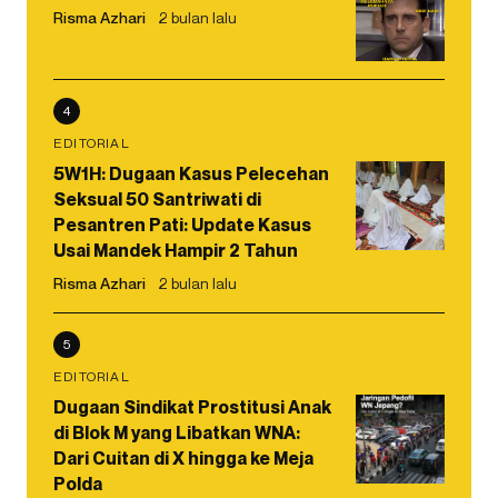
Risma Azhari
2 bulan lalu
4
EDITORIAL
5W1H: Dugaan Kasus Pelecehan
Seksual 50 Santriwati di
Pesantren Pati: Update Kasus
Usai Mandek Hampir 2 Tahun
Risma Azhari
2 bulan lalu
5
EDITORIAL
Dugaan Sindikat Prostitusi Anak
di Blok M yang Libatkan WNA:
Dari Cuitan di X hingga ke Meja
Polda