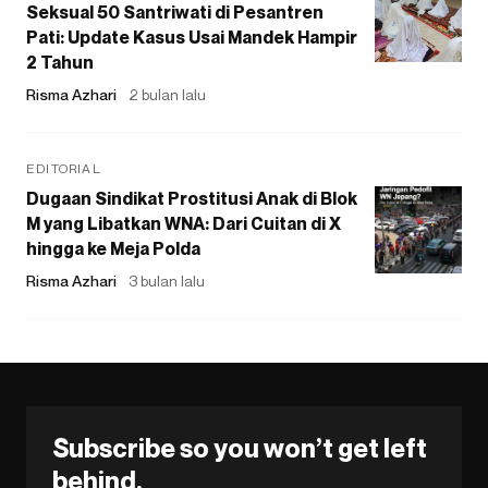
Seksual 50 Santriwati di Pesantren
Pati: Update Kasus Usai Mandek Hampir
2 Tahun
Risma Azhari
2 bulan lalu
EDITORIAL
Dugaan Sindikat Prostitusi Anak di Blok
M yang Libatkan WNA: Dari Cuitan di X
hingga ke Meja Polda
Risma Azhari
3 bulan lalu
Subscribe so you won’t get left
behind.