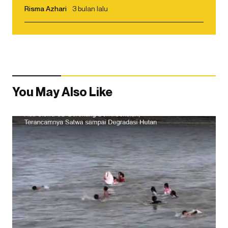
Risma Azhari
3 bulan lalu
You May Also Like