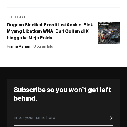
EDITORIAL
Dugaan Sindikat Prostitusi Anak di Blok
M yang Libatkan WNA: Dari Cuitan di X
hingga ke Meja Polda
Risma Azhari
3 bulan lalu
Subscribe so you won’t get left
behind.