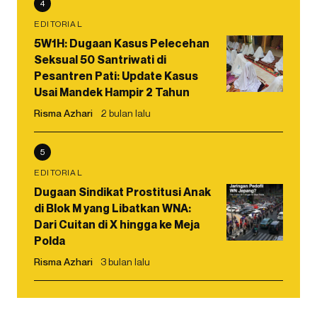
4
EDITORIAL
5W1H: Dugaan Kasus Pelecehan
Seksual 50 Santriwati di
Pesantren Pati: Update Kasus
Usai Mandek Hampir 2 Tahun
Risma Azhari
2 bulan lalu
5
EDITORIAL
Dugaan Sindikat Prostitusi Anak
di Blok M yang Libatkan WNA:
Dari Cuitan di X hingga ke Meja
Polda
Risma Azhari
3 bulan lalu