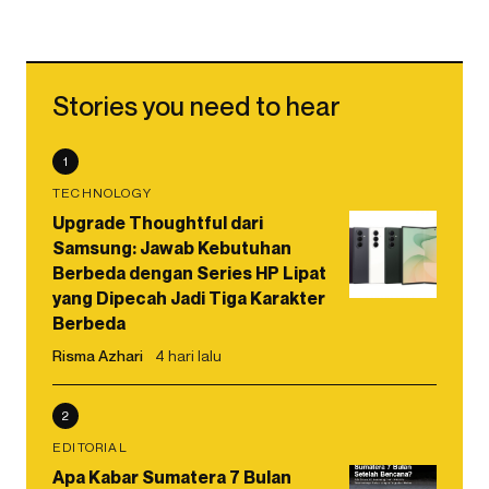
Stories you need to hear
1
TECHNOLOGY
Upgrade Thoughtful dari
Samsung: Jawab Kebutuhan
Berbeda dengan Series HP Lipat
yang Dipecah Jadi Tiga Karakter
Berbeda
Risma Azhari
4 hari lalu
2
EDITORIAL
Apa Kabar Sumatera 7 Bulan