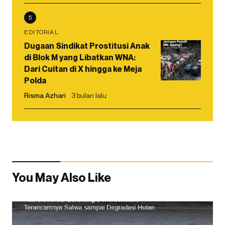
5
EDITORIAL
Dugaan Sindikat Prostitusi Anak
di Blok M yang Libatkan WNA:
Dari Cuitan di X hingga ke Meja
Polda
Risma Azhari
3 bulan lalu
You May Also Like