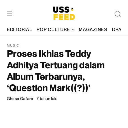
EDITORIAL
POP CULTURE
MAGAZINES
DRAFT
MUSIC
Proses Ikhlas Teddy
Adhitya Tertuang dalam
Album Terbarunya,
‘Question Mark((?))’
Ghesa Gafara
7 tahun lalu