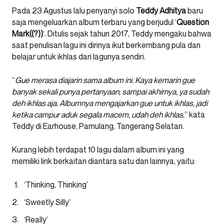
Pada 23 Agustus lalu penyanyi solo
Teddy Adhitya
baru
saja mengeluarkan album terbaru yang berjudul ‘
Question
Mark((?))
‘. Ditulis sejak tahun 2017, Teddy mengaku bahwa
saat penulisan lagu ini dirinya ikut berkembang pula dan
belajar untuk ikhlas dari lagunya sendiri.
“
Gue merasa diajarin sama album ini. Kaya kemarin gue
banyak sekali punya pertanyaan, sampai akhirnya, ya sudah
deh ikhlas aja. Albumnya mengajarkan gue untuk ikhlas, jadi
ketika campur aduk segala macem, udah deh ikhlas
,” kata
Teddy di Earhouse, Pamulang, Tangerang Selatan.
Kurang lebih terdapat 10 lagu dalam album ini yang
memiliki lirik berkaitan diantara satu dan lainnya, yaitu:
‘Thinking, Thinking’
‘Sweetly Silly’
‘Really’