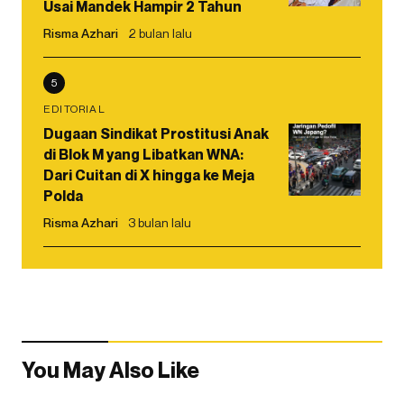
Usai Mandek Hampir 2 Tahun
Risma Azhari
2 bulan lalu
5
EDITORIAL
Dugaan Sindikat Prostitusi Anak
di Blok M yang Libatkan WNA:
Dari Cuitan di X hingga ke Meja
Polda
Risma Azhari
3 bulan lalu
You May Also Like