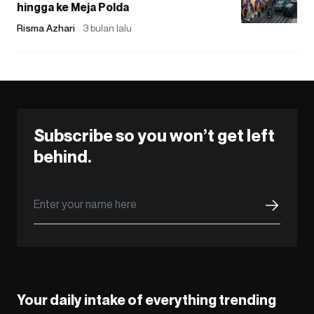
hingga ke Meja Polda
Risma Azhari
3 bulan lalu
Subscribe so you won’t get left
behind.
Your daily intake of everything trending