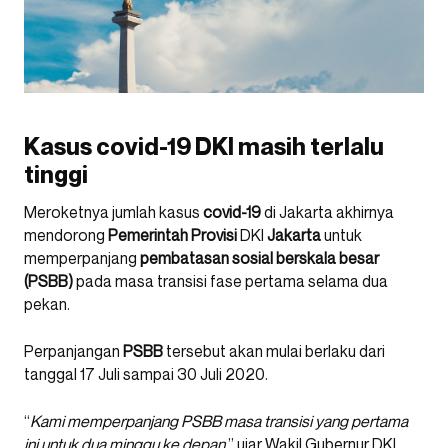
Kasus covid-19 DKI masih terlalu
tinggi
Meroketnya jumlah kasus
covid-19
di Jakarta akhirnya
mendorong
Pemerintah Provisi
DKI
Jakarta
untuk
memperpanjang
pembatasan sosial berskala besar
(PSBB)
pada masa transisi fase pertama selama dua
pekan.
Perpanjangan
PSBB
tersebut akan mulai berlaku dari
tanggal 17 Juli sampai 30 Juli 2020.
“
Kami memperpanjang PSBB masa transisi yang pertama
ini untuk dua minggu ke depan
,” ujar Wakil Gubernur DKI