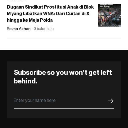
Dugaan Sindikat Prostitusi Anak di Blok
M yang Libatkan WNA: Dari Cuitan di X
hingga ke Meja Polda
Risma Azhari
3 bulan lalu
Subscribe so you won’t get left
behind.