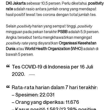
DKI Jakarta
sebesar 10,5 persen. Perlu diketahui,
positivity
rate
adalah rasio antara jumlah orang yang mendapat
hasil positif lewat tes corona dengan total jumlah tes.
Selain
positivity
harian yang sempat tinggi,
positivity
mingguan pada pekan terakhir
PSBB
adalah 5,9 persen.
Angka tersebut tentu mengkhawatirkan mengingat
positivity rate
yang disyaratkan
Organisasi Kesehatan
Dunia
atau
World Health Organization (WHO)
adalah di
bawah 5 persen.
Tes COVID-19 di Indonesia per 16 Juli
2020.
Rata-rata harian dalam 7 hari terakhir:
– Spesimen: 22.031
– Orang yang diperiksa: 11.676
– Kasus positif: 1.562 (13,38% positive