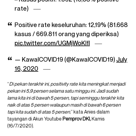
rate)
Positive rate keseluruhan: 12,19% (81.668
kasus / 669.811 orang yang diperiksa)
pic.twitter.com/UGMjWoKlfl
— KawalCOVID19 (@KawalCOVID19)
July
16, 2020
“
Di pekan terakhir ini, positivity rate kita meningkat menjadi
pekan ini 5,9 persen selama satu minggu ini. Jadi sudah
lama kita ini di bawah 5 persen, tapi seminggu terakhir kita
naik di atas 5 persen walaupun masih di bawah 6 persen
tapi kita sudah di atas 5 persen
,” kata Anies dalam
tayangan di Akun Youtube
Pemprov DKI,
Kamis
(16/7/2020).