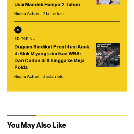
Usai Mandek Hampir 2 Tahun
Risma Azhari
2 bulan lalu
5
EDITORIAL
Dugaan Sindikat Prostitusi Anak
di Blok M yang Libatkan WNA:
Dari Cuitan di X hingga ke Meja
Polda
Risma Azhari
3 bulan lalu
You May Also Like