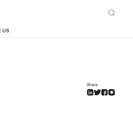
E US
Share