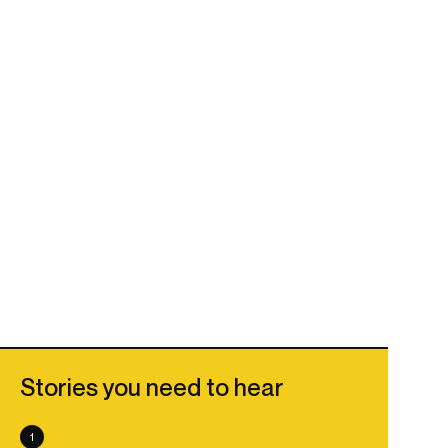
Stories you need to hear
1