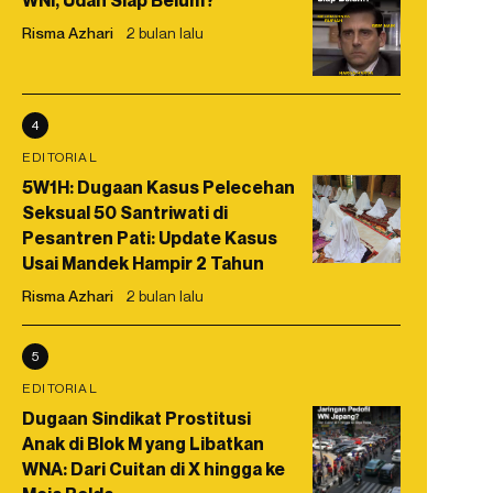
WNI, Udah Siap Belum?
Risma Azhari
2 bulan lalu
4
EDITORIAL
5W1H: Dugaan Kasus Pelecehan
Seksual 50 Santriwati di
Pesantren Pati: Update Kasus
Usai Mandek Hampir 2 Tahun
Risma Azhari
2 bulan lalu
5
EDITORIAL
Dugaan Sindikat Prostitusi
Anak di Blok M yang Libatkan
WNA: Dari Cuitan di X hingga ke