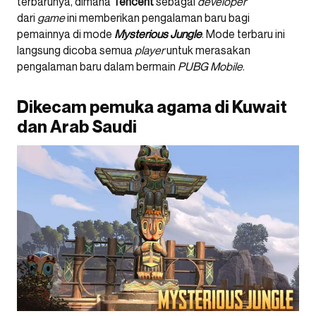
terbarunya, dimana
Tencent
sebagai
developer
dari
game
ini memberikan pengalaman baru bagi
pemainnya di mode
Mysterious Jungle
. Mode terbaru ini
langsung dicoba semua
player
untuk merasakan
pengalaman baru dalam bermain
PUBG Mobile
.
Dikecam pemuka agama di Kuwait
dan Arab Saudi