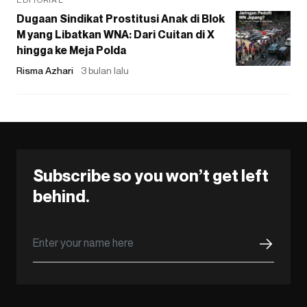
Dugaan Sindikat Prostitusi Anak di Blok
M yang Libatkan WNA: Dari Cuitan di X
hingga ke Meja Polda
Risma Azhari
3 bulan lalu
Subscribe so you won’t get left
behind.