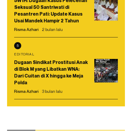
5W1H: Dugaan Kasus Pelecehan
Seksual 50 Santriwati di
Pesantren Pati: Update Kasus
Usai Mandek Hampir 2 Tahun
Risma Azhari
2 bulan lalu
5
EDITORIAL
Dugaan Sindikat Prostitusi Anak
di Blok M yang Libatkan WNA:
Dari Cuitan di X hingga ke Meja
Polda
Risma Azhari
3 bulan lalu