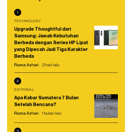
1
TECHNOLOGY
Upgrade Thoughtful dari
Samsung: Jawab Kebutuhan
Berbeda dengan Series HP Lipat
yang Dipecah Jadi Tiga Karakter
Berbeda
Risma Azhari
3 hari lalu
2
EDITORIAL
Apa Kabar Sumatera 7 Bulan
Setelah Bencana?
Risma Azhari
1 bulan lalu
3