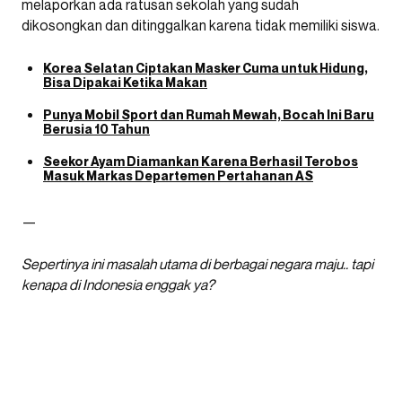
melaporkan ada ratusan sekolah yang sudah
dikosongkan dan ditinggalkan karena tidak memiliki siswa.
Korea Selatan Ciptakan Masker Cuma untuk Hidung,
Bisa Dipakai Ketika Makan
Punya Mobil Sport dan Rumah Mewah, Bocah Ini Baru
Berusia 10 Tahun
Seekor Ayam Diamankan Karena Berhasil Terobos
Masuk Markas Departemen Pertahanan AS
—
Sepertinya ini masalah utama di berbagai negara maju.. tapi
kenapa di Indonesia enggak ya?