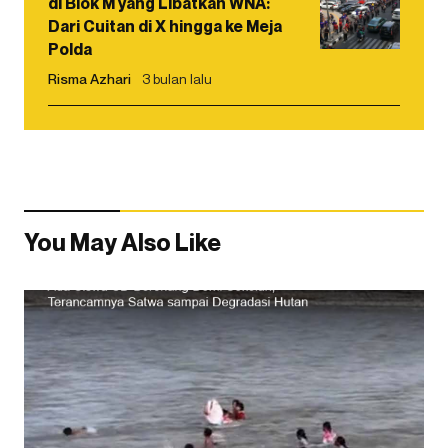
di Blok M yang Libatkan WNA:
Dari Cuitan di X hingga ke Meja
Polda
Risma Azhari
3 bulan lalu
You May Also Like