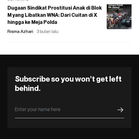
Dugaan Sindikat Prostitusi Anak di Blok
M yang Libatkan WNA: Dari Cuitan di X
hingga ke Meja Polda
Risma Azhari
3 bulan lalu
Subscribe so you won’t get left
behind.