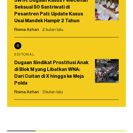
Seksual 50 Santriwati di
Pesantren Pati: Update Kasus
Usai Mandek Hampir 2 Tahun
Risma Azhari
2 bulan lalu
5
EDITORIAL
Dugaan Sindikat Prostitusi Anak
di Blok M yang Libatkan WNA:
Dari Cuitan di X hingga ke Meja
Polda
Risma Azhari
3 bulan lalu