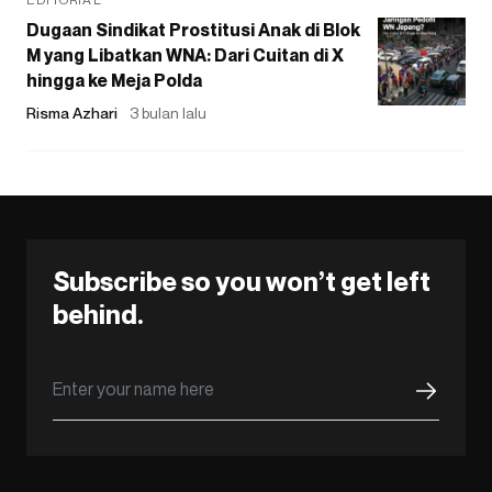
Dugaan Sindikat Prostitusi Anak di Blok
M yang Libatkan WNA: Dari Cuitan di X
hingga ke Meja Polda
Risma Azhari
3 bulan lalu
Subscribe so you won’t get left
behind.