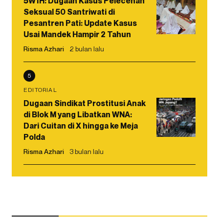
5W1H: Dugaan Kasus Pelecehan
Seksual 50 Santriwati di
Pesantren Pati: Update Kasus
Usai Mandek Hampir 2 Tahun
Risma Azhari
2 bulan lalu
5
EDITORIAL
Dugaan Sindikat Prostitusi Anak
di Blok M yang Libatkan WNA:
Dari Cuitan di X hingga ke Meja
Polda
Risma Azhari
3 bulan lalu