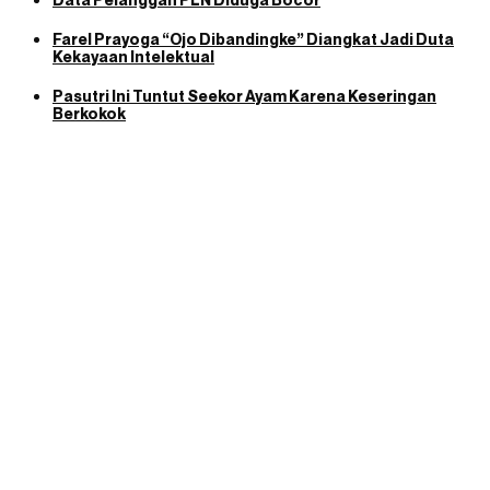
Farel Prayoga “Ojo Dibandingke” Diangkat Jadi Duta
Kekayaan Intelektual
Pasutri Ini Tuntut Seekor Ayam Karena Keseringan
Berkokok