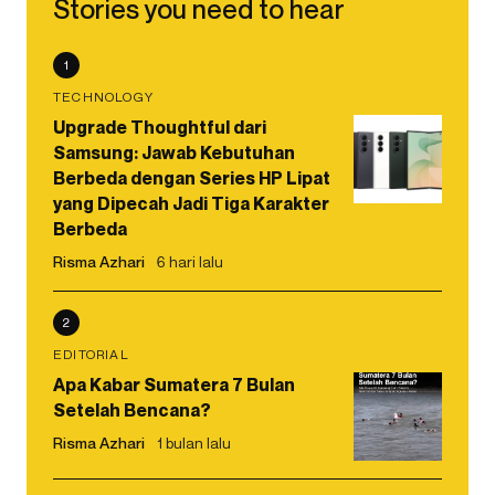
Stories you need to hear
1
TECHNOLOGY
Upgrade Thoughtful dari
Samsung: Jawab Kebutuhan
Berbeda dengan Series HP Lipat
yang Dipecah Jadi Tiga Karakter
Berbeda
Risma Azhari
6 hari lalu
2
EDITORIAL
Apa Kabar Sumatera 7 Bulan
Setelah Bencana?
Risma Azhari
1 bulan lalu