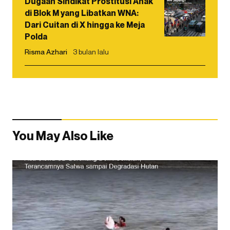
Dugaan Sindikat Prostitusi Anak
di Blok M yang Libatkan WNA:
Dari Cuitan di X hingga ke Meja
Polda
Risma Azhari
3 bulan lalu
You May Also Like