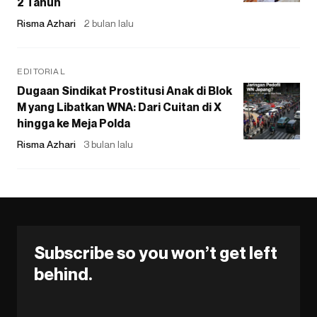
2 Tahun
Risma Azhari
2 bulan lalu
EDITORIAL
Dugaan Sindikat Prostitusi Anak di Blok
M yang Libatkan WNA: Dari Cuitan di X
hingga ke Meja Polda
Risma Azhari
3 bulan lalu
Subscribe so you won’t get left
behind.