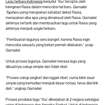
Lagu terbaru Indonesia
berjudul ‘
You
‘ tercipta oleh
keinginan Raisa dalam mencoba hal baru.
Gamaliel
Tapiheru
yang merupakan sahabat dekat Raisa,
merasakan vibe apa yang dimaksud oleh Raisa. Gamaliel
akhirnya tertarik dan membuatkan lagu untuk Raisa yang
akhirnya menjadi
single
terbaru.
“Pembuatan lagunya seru banget, karena Raisa ingin
mencoba sesuatu yang belum pernah dilakukan,” ucap
Gamaliel.
Untuk proses lagunya, Gamaliel merasa lagu yang
dibuatnya cukup simple dan tidak ribet.
“Proses cukup singkat dan nggak ribet, cuma bikin
beat
simple
yang kemudian menjadi dasar notasi, terus diisi lirik
deh,” ungkap Gamaliel.
Proses produksi lagu ‘You’ dikerjakan di 2 negara sekalgus
yakni di Indonesia dan Amerika Serikat. Untuk di Indonesia,