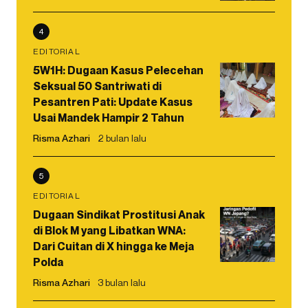
4
EDITORIAL
5W1H: Dugaan Kasus Pelecehan
Seksual 50 Santriwati di
Pesantren Pati: Update Kasus
Usai Mandek Hampir 2 Tahun
Risma Azhari
2 bulan lalu
5
EDITORIAL
Dugaan Sindikat Prostitusi Anak
di Blok M yang Libatkan WNA:
Dari Cuitan di X hingga ke Meja
Polda
Risma Azhari
3 bulan lalu