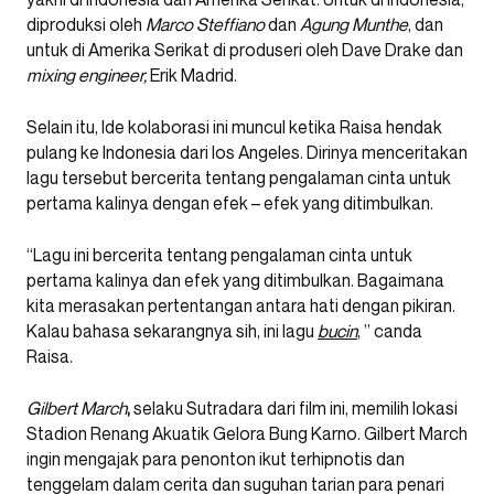
diproduksi oleh
Marco Steffiano
dan
Agung Munthe
, dan
untuk di Amerika Serikat di produseri oleh Dave Drake dan
mixing engineer,
Erik Madrid.
Selain itu, Ide kolaborasi ini muncul ketika Raisa hendak
pulang ke Indonesia dari los Angeles. Dirinya menceritakan
lagu tersebut bercerita tentang pengalaman cinta untuk
pertama kalinya dengan efek – efek yang ditimbulkan.
“Lagu ini bercerita tentang pengalaman cinta untuk
pertama kalinya dan efek yang ditimbulkan. Bagaimana
kita merasakan pertentangan antara hati dengan pikiran.
Kalau bahasa sekarangnya sih, ini lagu
bucin
, ” canda
Raisa.
Gilbert March
,
selaku Sutradara dari film ini, memilih lokasi
Stadion Renang Akuatik Gelora Bung Karno. Gilbert March
ingin mengajak para penonton ikut terhipnotis dan
tenggelam dalam cerita dan suguhan tarian para penari