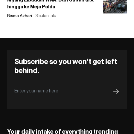
hingga ke Meja Polda
Risma Azhari
3 bulan lalu
Subscribe so you won’t get left
behind.
Your daily intake of everything trending