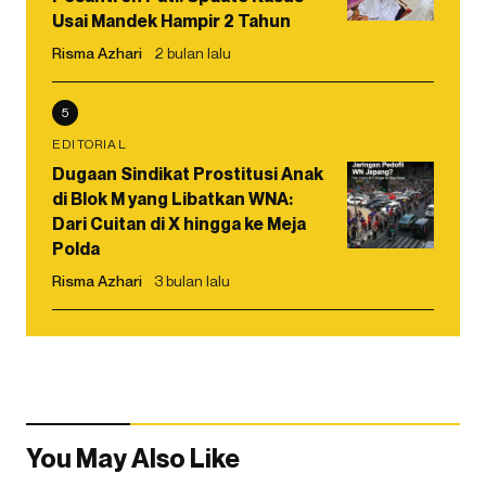
Usai Mandek Hampir 2 Tahun
Risma Azhari
2 bulan lalu
5
EDITORIAL
Dugaan Sindikat Prostitusi Anak
di Blok M yang Libatkan WNA:
Dari Cuitan di X hingga ke Meja
Polda
Risma Azhari
3 bulan lalu
You May Also Like