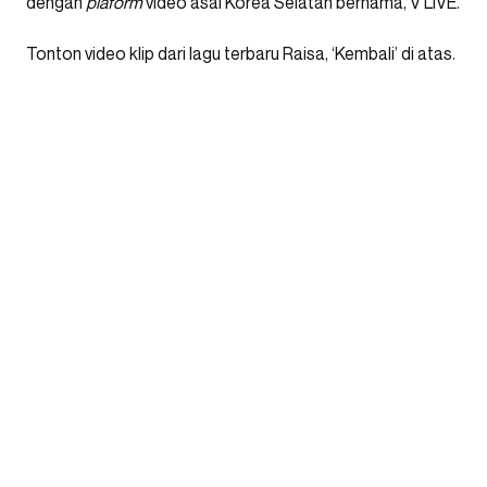
dengan
plaform
video asal Korea Selatan bernama, V LIVE.
Tonton video klip dari lagu terbaru Raisa, ‘Kembali’ di atas.