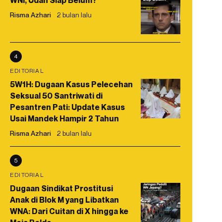
WNI, Udah Siap Belum?
Risma Azhari
2 bulan lalu
4
EDITORIAL
5W1H: Dugaan Kasus Pelecehan
Seksual 50 Santriwati di
Pesantren Pati: Update Kasus
Usai Mandek Hampir 2 Tahun
Risma Azhari
2 bulan lalu
5
EDITORIAL
Dugaan Sindikat Prostitusi
Anak di Blok M yang Libatkan
WNA: Dari Cuitan di X hingga ke