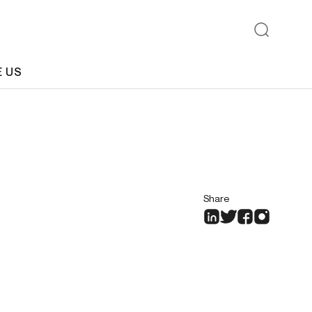
E US
Share