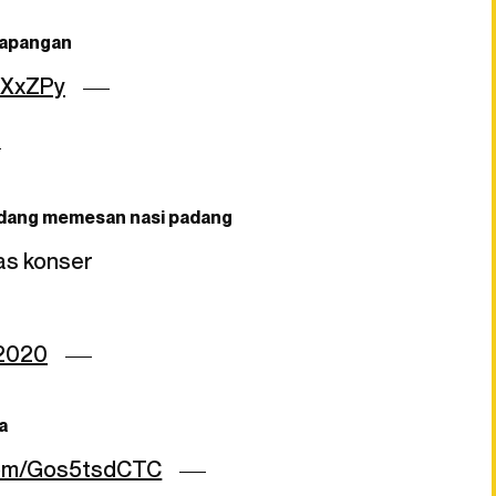
 lapangan
aXxZPy
edang memesan nasi padang
as konser
 2020
a
.com/Gos5tsdCTC