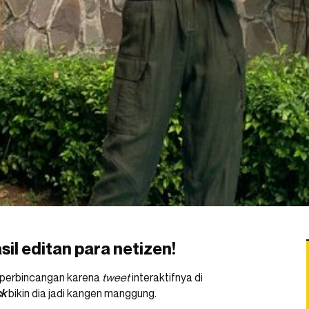
sil editan para netizen!
 perbincangan karena
tweet
interaktifnya di
ck
bikin dia jadi kangen manggung.