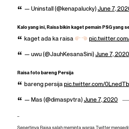
— Uninstall (@kenapalucky)
June 7, 202
Kalo yang ini, Raisa bikin kaget pemain PSG yang 
kaget ada ka raisa
pic.twitter.co
— uwu (@JauhKesanaSini)
June 7, 202
Raisa foto bareng Persija
bareng persija
pic.twitter.com/0LnedT
— Mas (@dimaspvtra)
June 7, 2020
_
Sepertinya Raisa salah meminta warga Twitter mengedit 