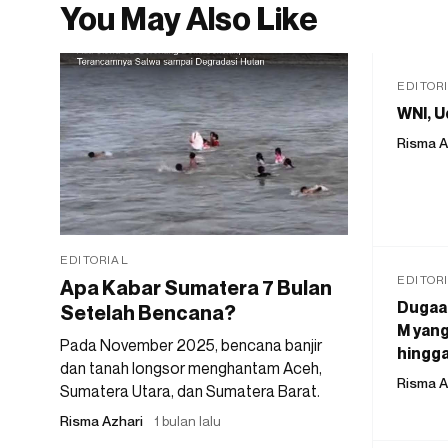
You May Also Like
EDITOR
WNI, U
Risma A
EDITORIAL
EDITOR
Apa Kabar Sumatera 7 Bulan
Dugaan
Setelah Bencana?
M yang
Pada November 2025, bencana banjir
hingga
dan tanah longsor menghantam Aceh,
Risma A
Sumatera Utara, dan Sumatera Barat.
Risma Azhari
1 bulan lalu