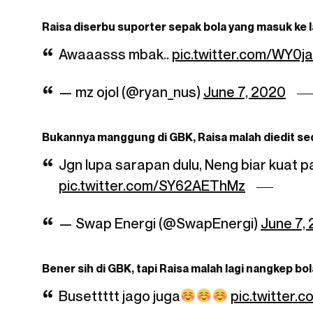
Raisa diserbu suporter sepak bola yang masuk ke
Awaaasss mbak..
pic.twitter.com/WY0j
— mz ojol (@ryan_nus)
June 7, 2020
Bukannya manggung di GBK, Raisa malah diedit s
Jgn lupa sarapan dulu, Neng biar kuat p
pic.twitter.com/SY62AEThMz
— Swap Energi (@SwapEnergi)
June 7,
Bener sih di GBK, tapi Raisa malah lagi nangkep bol
Busettttt jago juga
pic.twitter