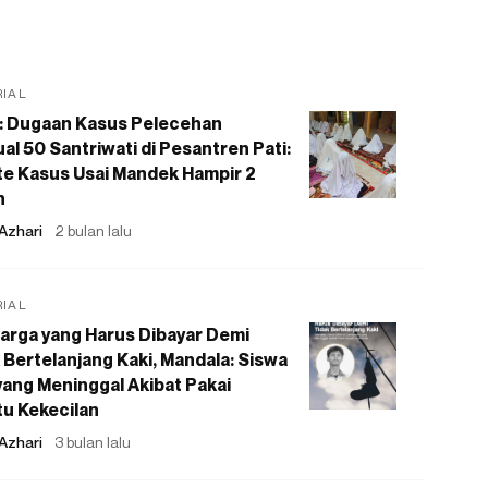
RIAL
: Dugaan Kasus Pelecehan
al 50 Santriwati di Pesantren Pati:
e Kasus Usai Mandek Hampir 2
n
Azhari
2 bulan lalu
RIAL
arga yang Harus Dibayar Demi
 Bertelanjang Kaki, Mandala: Siswa
ang Meninggal Akibat Pakai
u Kekecilan
Azhari
3 bulan lalu