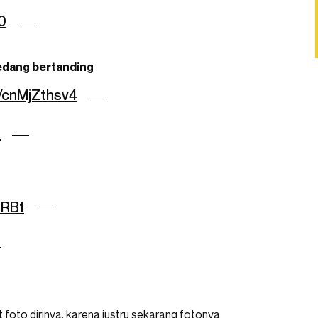
0
sedang bertanding
m/cnMjZthsv4
0
bRBf
foto dirinya, karena justru sekarang fotonya