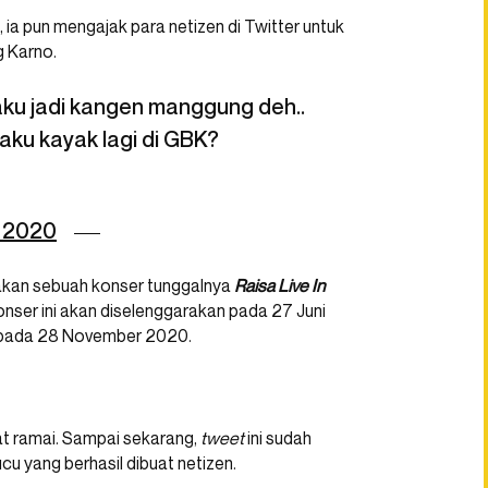
ia pun mengajak para netizen di Twitter untuk
g Karno.
ku jadi kangen manggung deh..
r aku kayak lagi di GBK?
, 2020
rakan sebuah konser tunggalnya
Raisa Live In
nser ini akan diselenggarakan pada 27 Juni
r pada 28 November 2020.
at ramai. Sampai sekarang,
tweet
ini sudah
cu yang berhasil dibuat netizen.