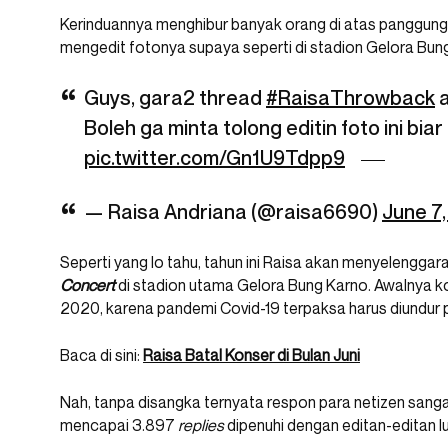
Kerinduannya menghibur banyak orang di atas panggung, 
mengedit fotonya supaya seperti di stadion Gelora Bun
Guys, gara2 thread
#RaisaThrowback
a
Boleh ga minta tolong editin foto ini bia
pic.twitter.com/Gn1U9Tdpp9
— Raisa Andriana (@raisa6690)
June 7
Seperti yang lo tahu, tahun ini Raisa akan menyelengga
Concert
di stadion utama Gelora Bung Karno. Awalnya ko
2020, karena pandemi Covid-19 terpaksa harus diundu
Baca di sini:
Raisa Batal Konser di Bulan Juni
Nah, tanpa disangka ternyata respon para netizen sang
mencapai 3.897
replies
dipenuhi dengan editan-editan lu