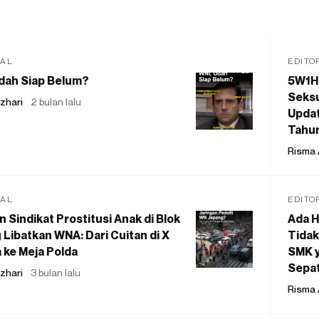
IAL
EDITO
dah Siap Belum?
5W1H
Seksu
zhari
2 bulan lalu
Updat
Tahu
Risma 
IAL
EDITO
 Sindikat Prostitusi Anak di Blok
Ada H
 Libatkan WNA: Dari Cuitan di X
Tidak
 ke Meja Polda
SMK y
Sepat
zhari
3 bulan lalu
Risma 