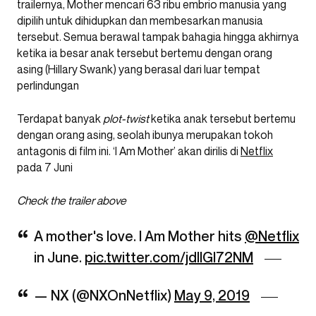
trailernya, Mother mencari 63 ribu embrio manusia yang
dipilih untuk dihidupkan dan membesarkan manusia
tersebut. Semua berawal tampak bahagia hingga akhirnya
ketika ia besar anak tersebut bertemu dengan orang
asing (Hillary Swank) yang berasal dari luar tempat
perlindungan
Terdapat banyak
plot-twist
ketika anak tersebut bertemu
dengan orang asing, seolah ibunya merupakan tokoh
antagonis di film ini. ‘I Am Mother’ akan dirilis di
Netflix
pada 7 Juni
Check the trailer above
A mother's love. I Am Mother hits
@Netflix
in June.
pic.twitter.com/jdIIGI72NM
— NX (@NXOnNetflix)
May 9, 2019