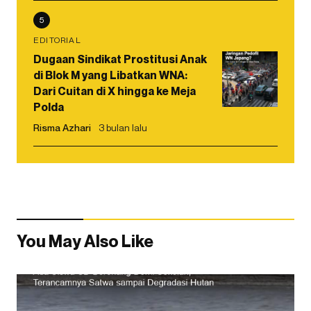
5
EDITORIAL
Dugaan Sindikat Prostitusi Anak
di Blok M yang Libatkan WNA:
Dari Cuitan di X hingga ke Meja
Polda
Risma Azhari
3 bulan lalu
You May Also Like