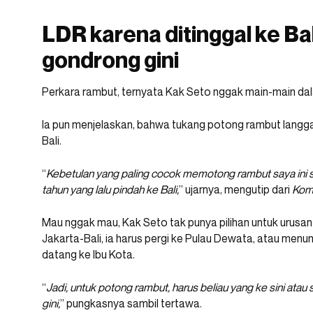
LDR karena ditinggal ke Ba
gondrong gini
Perkara rambut, ternyata Kak Seto nggak main-main da
Ia pun menjelaskan, bahwa tukang potong rambut langga
Bali.
“
Kebetulan yang paling cocok memotong rambut saya ini s
tahun yang lalu pindah ke Bali,
” ujarnya, mengutip dari
Kom
Mau nggak mau, Kak Seto tak punya pilihan untuk urus
Jakarta-Bali, ia harus pergi ke Pulau Dewata, atau me
datang ke Ibu Kota.
“
Jadi, untuk potong rambut, harus beliau yang ke sini at
gini,
” pungkasnya sambil tertawa.