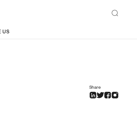
E US
Share