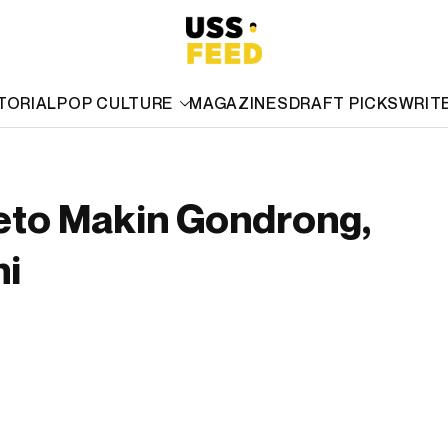
TORIAL
POP CULTURE
MAGAZINES
DRAFT PICKS
WRIT
eto Makin Gondrong,
ni