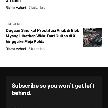
2 Tahun
Risma Azhari
2 bulan lalu
EDITORIAL
Dugaan Sindikat Prostitusi Anak di Blok
M yang Libatkan WNA: Dari Cuitan di X
hingga ke Meja Polda
Risma Azhari
3 bulan lalu
Subscribe so you won’t get left
behind.