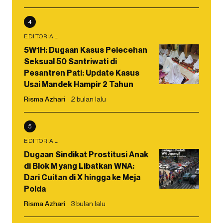
4
EDITORIAL
5W1H: Dugaan Kasus Pelecehan
Seksual 50 Santriwati di
Pesantren Pati: Update Kasus
Usai Mandek Hampir 2 Tahun
Risma Azhari
2 bulan lalu
5
EDITORIAL
Dugaan Sindikat Prostitusi Anak
di Blok M yang Libatkan WNA:
Dari Cuitan di X hingga ke Meja
Polda
Risma Azhari
3 bulan lalu