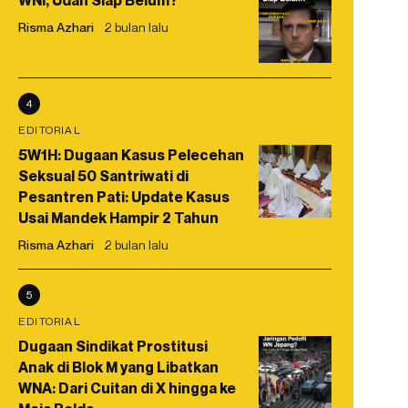
WNI, Udah Siap Belum?
Risma Azhari
2 bulan lalu
4
EDITORIAL
5W1H: Dugaan Kasus Pelecehan
Seksual 50 Santriwati di
Pesantren Pati: Update Kasus
Usai Mandek Hampir 2 Tahun
Risma Azhari
2 bulan lalu
5
EDITORIAL
Dugaan Sindikat Prostitusi
Anak di Blok M yang Libatkan
WNA: Dari Cuitan di X hingga ke