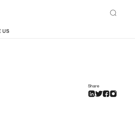
E US
Share