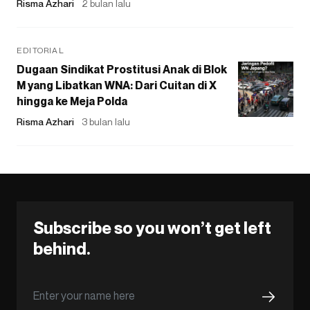
Risma Azhari
2 bulan lalu
EDITORIAL
Dugaan Sindikat Prostitusi Anak di Blok
M yang Libatkan WNA: Dari Cuitan di X
hingga ke Meja Polda
Risma Azhari
3 bulan lalu
Subscribe so you won’t get left
behind.