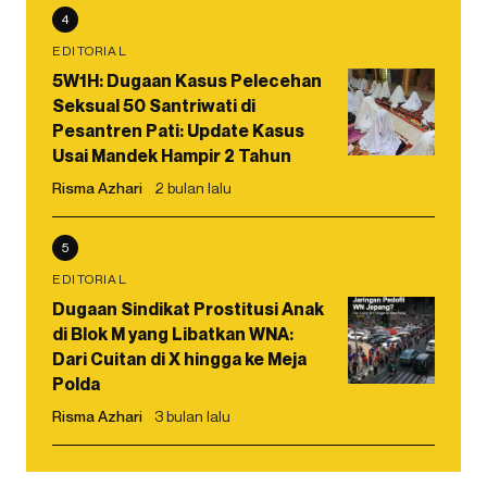
4
EDITORIAL
5W1H: Dugaan Kasus Pelecehan
Seksual 50 Santriwati di
Pesantren Pati: Update Kasus
Usai Mandek Hampir 2 Tahun
Risma Azhari
2 bulan lalu
5
EDITORIAL
Dugaan Sindikat Prostitusi Anak
di Blok M yang Libatkan WNA:
Dari Cuitan di X hingga ke Meja
Polda
Risma Azhari
3 bulan lalu