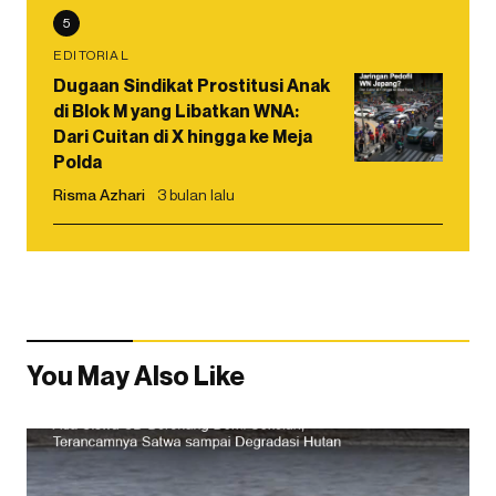
5
EDITORIAL
Dugaan Sindikat Prostitusi Anak
di Blok M yang Libatkan WNA:
Dari Cuitan di X hingga ke Meja
Polda
Risma Azhari
3 bulan lalu
You May Also Like