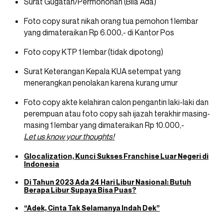
Surat Gugatan/Permohonan (Bila Ada)
Foto copy surat nikah orang tua pemohon 1 lembar
yang dimateraikan Rp 6.000,- di Kantor Pos
Foto copy KTP 1 lembar (tidak dipotong)
Surat Keterangan Kepala KUA setempat yang
menerangkan penolakan karena kurang umur
Foto copy akte kelahiran calon pengantin laki-laki dan
perempuan atau foto copy sah ijazah terakhir masing-
masing 1 lembar yang dimateraikan Rp 10.000,-
Let us know your thoughts!
Glocalization, Kunci Sukses Franchise Luar Negeri di
Indonesia
Di Tahun 2023 Ada 24 Hari Libur Nasional: Butuh
Berapa Libur Supaya Bisa Puas?
“Adek, Cinta Tak Selamanya Indah Dek”