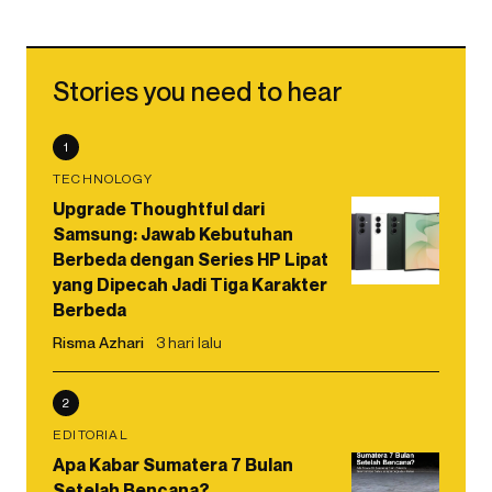
Stories you need to hear
1
TECHNOLOGY
Upgrade Thoughtful dari
Samsung: Jawab Kebutuhan
Berbeda dengan Series HP Lipat
yang Dipecah Jadi Tiga Karakter
Berbeda
Risma Azhari
3 hari lalu
2
EDITORIAL
Apa Kabar Sumatera 7 Bulan
Setelah Bencana?