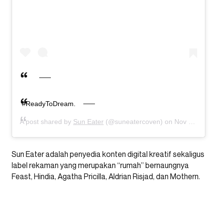
#ReadyToDream.
A post shared by
Sun Eater
(@suneatercoven) on
Nov 23, 2019 at 5:36am PST
Sun Eater adalah penyedia konten digital kreatif sekaligus
label rekaman yang merupakan “rumah” bernaungnya
Feast, Hindia, Agatha Pricilla, Aldrian Risjad, dan Mothern.