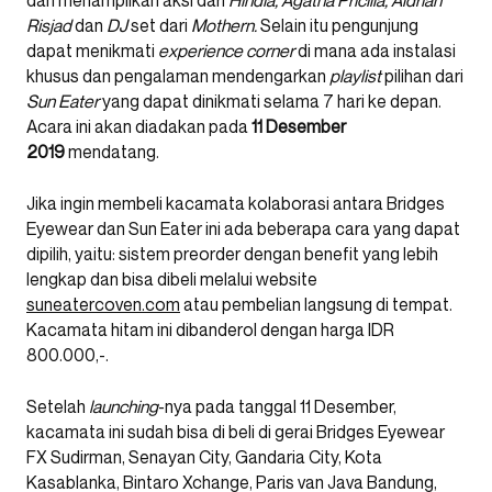
dan menampilkan aksi dari
Hindia, Agatha Pricilla, Aldrian
Risjad
dan
DJ
set dari
Mothern.
Selain itu pengunjung
dapat menikmati
experience corner
di mana ada instalasi
khusus dan pengalaman mendengarkan
playlist
pilihan dari
Sun Eater
yang dapat dinikmati selama 7 hari ke depan.
Acara ini akan diadakan pada
11 Desember
2019
mendatang.
Jika ingin membeli kacamata kolaborasi antara Bridges
Eyewear dan Sun Eater ini ada beberapa cara yang dapat
dipilih, yaitu: sistem preorder dengan benefit yang lebih
lengkap dan bisa dibeli melalui website
suneatercoven.com
atau pembelian langsung di tempat.
Kacamata hitam ini dibanderol dengan harga IDR
800.000,-.
Setelah
launching
-nya pada tanggal 11 Desember,
kacamata ini sudah bisa di beli di gerai Bridges Eyewear
FX Sudirman, Senayan City, Gandaria City, Kota
Kasablanka, Bintaro Xchange, Paris van Java Bandung,