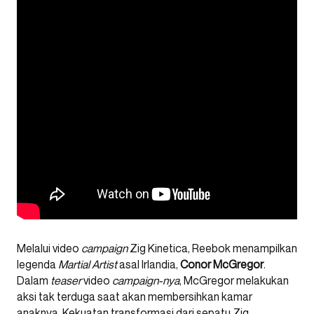
Melalui video
campaign
Zig Kinetica, Reebok menampilkan
legenda
Martial Artist
asal Irlandia,
Conor McGregor
.
Dalam
teaser
video
campaign-nya
, McGregor melakukan
aksi tak terduga saat akan membersihkan kamar
anaknya. Kekuatan transformasi dari sepatu Zig