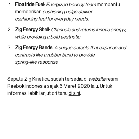
Floatride Fuel
:
Energized bouncy foam
membantu
memberikan
cushioning helps deliver
cushioning feel for everyday needs.
Zig Energy Shell
:
Channels and returns kinetic energy,
while providing a bold aesthetic
Zig Energy Bands
:
A unique outsole that expands and
contracts like a rubber band to provide
spring-like response
Sepatu Zig Kinetica sudah tersedia di
website
resmi
Reebok Indonesia sejak 6 Maret 2020 lalu. Untuk
informasi lebih lanjut cri tahu
di sini
.