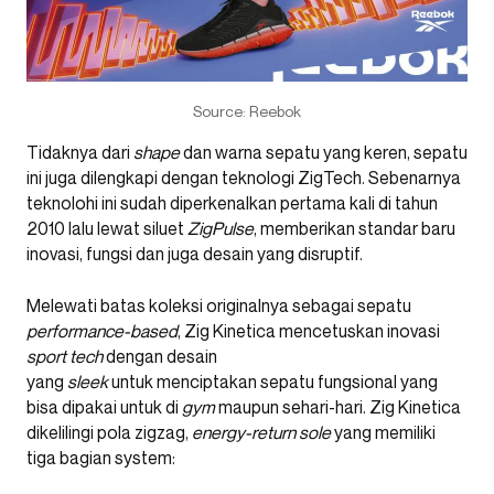
Source: Reebok
Tidaknya dari
shape
dan warna sepatu yang keren, sepatu
ini juga dilengkapi dengan teknologi ZigTech. Sebenarnya
teknolohi ini sudah diperkenalkan pertama kali di tahun
2010 lalu lewat siluet
ZigPulse
, memberikan standar baru
inovasi, fungsi dan juga desain yang disruptif.
Melewati batas koleksi originalnya sebagai sepatu
performance-based
, Zig Kinetica mencetuskan inovasi
sport tech
dengan desain
yang
sleek
untuk menciptakan sepatu fungsional yang
bisa dipakai untuk di
gym
maupun sehari-hari. Zig Kinetica
dikelilingi pola zigzag,
energy-return sole
yang memiliki
tiga bagian system: