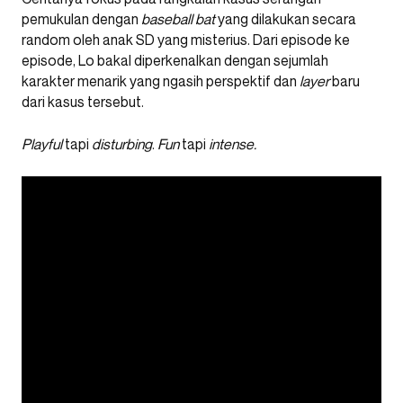
pemukulan dengan
baseball bat
yang dilakukan secara
random oleh anak SD yang misterius. Dari episode ke
episode, Lo bakal diperkenalkan dengan sejumlah
karakter menarik yang ngasih perspektif dan
layer
baru
dari kasus tersebut.
Playful
tapi
disturbing
.
Fun
tapi
intense.