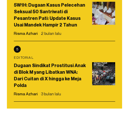
5W1H: Dugaan Kasus Pelecehan
Seksual 50 Santriwati di
Pesantren Pati: Update Kasus
Usai Mandek Hampir 2 Tahun
Risma Azhari
2 bulan lalu
5
EDITORIAL
Dugaan Sindikat Prostitusi Anak
di Blok M yang Libatkan WNA:
Dari Cuitan di X hingga ke Meja
Polda
Risma Azhari
3 bulan lalu