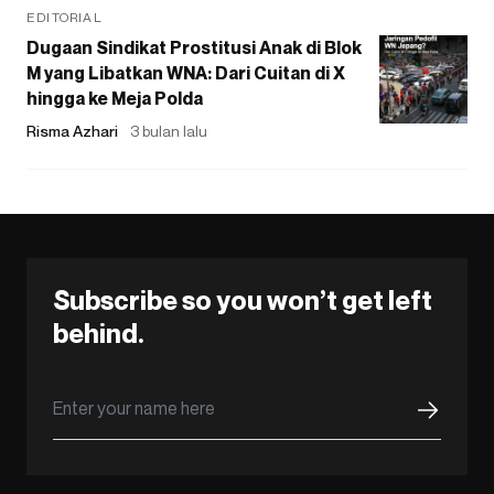
EDITORIAL
Dugaan Sindikat Prostitusi Anak di Blok
M yang Libatkan WNA: Dari Cuitan di X
hingga ke Meja Polda
Risma Azhari
3 bulan lalu
Subscribe so you won’t get left
behind.