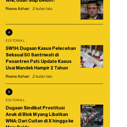
WNI, Udah Siap Belum?
Risma Azhari
2 bulan lalu
4
EDITORIAL
5W1H: Dugaan Kasus Pelecehan
Seksual 50 Santriwati di
Pesantren Pati: Update Kasus
Usai Mandek Hampir 2 Tahun
Risma Azhari
2 bulan lalu
5
EDITORIAL
Dugaan Sindikat Prostitusi
Anak di Blok M yang Libatkan
WNA: Dari Cuitan di X hingga ke