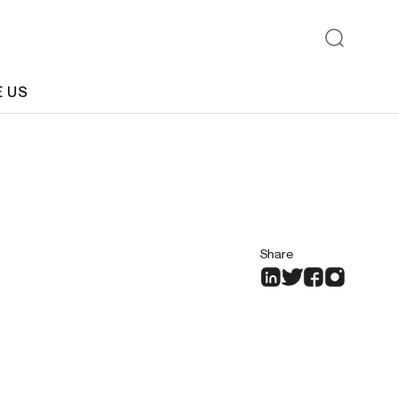
E US
Share