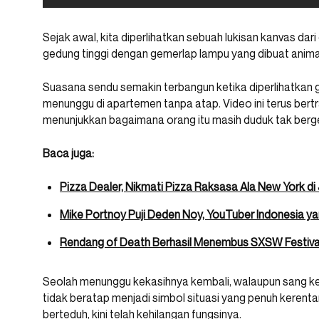
Sejak awal, kita diperlihatkan sebuah lukisan kanvas dari
gedung tinggi dengan gemerlap lampu yang dibuat anima
Suasana sendu semakin terbangun ketika diperlihatkan
menunggu di apartemen tanpa atap. Video ini terus bertra
menunjukkan bagaimana orang itu masih duduk tak berge
Baca juga:
Pizza Dealer, Nikmati Pizza Raksasa Ala New York di 
Mike Portnoy Puji Deden Noy, YouTuber Indonesia y
Rendang of Death Berhasil Menembus SXSW Festiva
Seolah menunggu kekasihnya kembali, walaupun sang ke
tidak beratap menjadi simbol situasi yang penuh kerent
berteduh, kini telah kehilangan fungsinya.