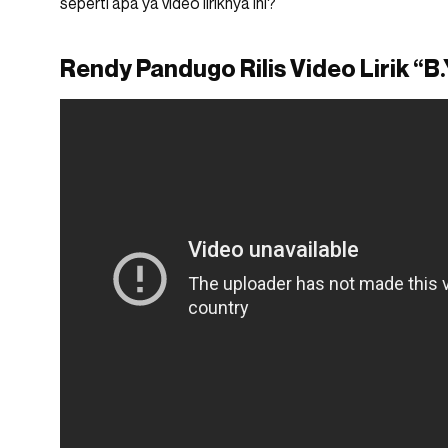
seperti apa ya video liriknya ini?
Rendy Pandugo Rilis Video Lirik “B.