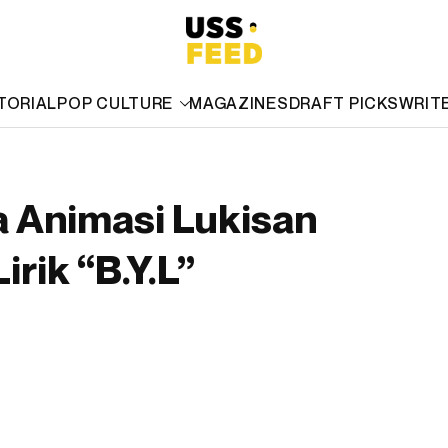
TORIAL
POP CULTURE
MAGAZINES
DRAFT PICKS
WRIT
 Animasi Lukisan
rik “B.Y.L”