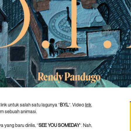
irik untuk salah satu lagunya “
B.Y.L
“. Video
lirik
am sebuah animasi.
 yang baru dirilis, “
SEE YOU SOMEDAY
“. Nah,