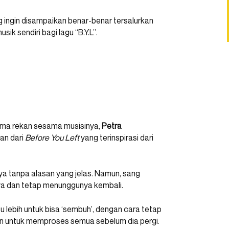
 ingin disampaikan benar-benar tersalurkan
musik sendiri bagi lagu “B.Y.L”.
sama rekan sesama musisinya,
Petra
an dari
Before You Left
yang terinspirasi dari
ya tanpa alasan yang jelas. Namun, sang
nya dan tetap menunggunya kembali.
u lebih untuk bisa ‘sembuh’, dengan cara tetap
an untuk memproses semua sebelum dia pergi.