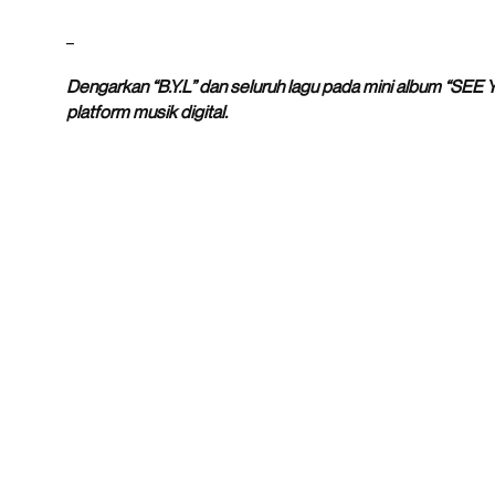
_
Dengarkan “B.Y.L” dan seluruh lagu pada mini album “SE
platform musik digital.