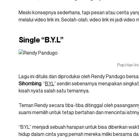
Meski konsepnya sederhana, tapi pesan atau cerita yang
melalui video lirik ini. Seolah-olah, video lirik ini jadi video 
Single “B.Y.L”
Pop Hari Ini
Lagu ini ditulis dan diproduksi oleh Rendy Pandugo ber
Sihombing
. “
B.Y.L
” sendiri sebenarnya merupakan singkat
kisah nyata salah satu temannya.
Teman Rendy secara tiba-tiba ditinggal oleh pasangann
suami memilih untuk tetap bertahan dan mencintai istri
“B.Y.L” menjadi sebuah harapan untuk bisa diberikan wakt
hidup dalam cinta yang pernah mereka miliki bersama d