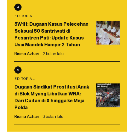
4
EDITORIAL
5W1H: Dugaan Kasus Pelecehan
Seksual 50 Santriwati di
Pesantren Pati: Update Kasus
Usai Mandek Hampir 2 Tahun
Risma Azhari
2 bulan lalu
5
EDITORIAL
Dugaan Sindikat Prostitusi Anak
di Blok M yang Libatkan WNA:
Dari Cuitan di X hingga ke Meja
Polda
Risma Azhari
3 bulan lalu