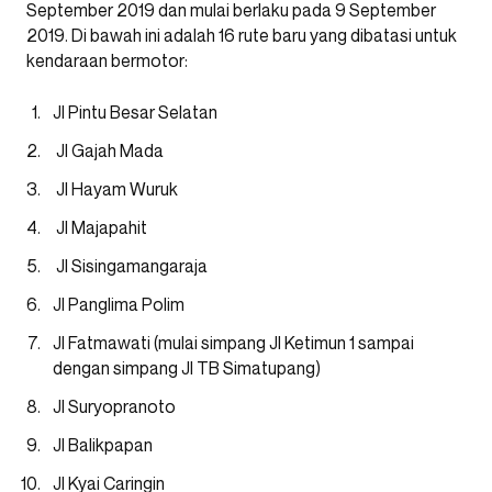
September 2019 dan mulai berlaku pada 9 September
2019. Di bawah ini adalah 16 rute baru yang dibatasi untuk
kendaraan bermotor:
Jl Pintu Besar Selatan
Jl Gajah Mada
Jl Hayam Wuruk
Jl Majapahit
Jl Sisingamangaraja
Jl Panglima Polim
Jl Fatmawati (mulai simpang Jl Ketimun 1 sampai
dengan simpang Jl TB Simatupang)
Jl Suryopranoto
Jl Balikpapan
Jl Kyai Caringin