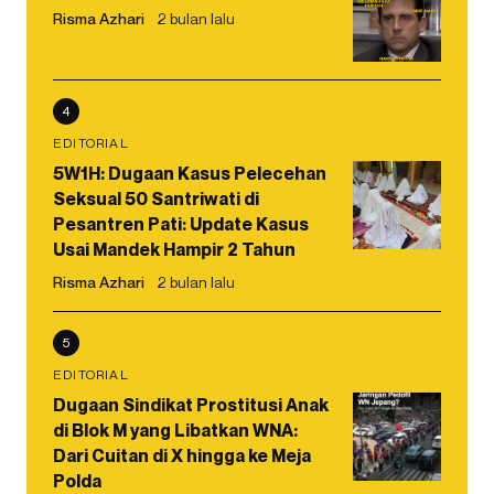
Risma Azhari
2 bulan lalu
4
EDITORIAL
5W1H: Dugaan Kasus Pelecehan
Seksual 50 Santriwati di
Pesantren Pati: Update Kasus
Usai Mandek Hampir 2 Tahun
Risma Azhari
2 bulan lalu
5
EDITORIAL
Dugaan Sindikat Prostitusi Anak
di Blok M yang Libatkan WNA:
Dari Cuitan di X hingga ke Meja
Polda