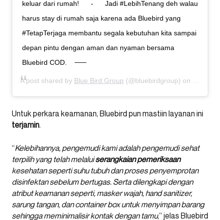
keluar dari rumah!⠀⠀ -⠀⠀ Jadi #LebihTenang deh walau
harus stay di rumah saja karena ada Bluebird yang
#TetapTerjaga membantu segala kebutuhan kita sampai
depan pintu dengan aman dan nyaman bersama
Bluebird COD.
A post shared by
Blue Bird Group
(@bluebirdgroup) on
Mar 26,
Untuk perkara keamanan, Bluebird pun mastiin layanan ini
terjamin
.
“
Kelebihannya, pengemudi kami adalah pengemudi sehat
terpilih yang telah melalui
serangkaian pemeriksaan
kesehatan seperti suhu tubuh dan proses penyemprotan
disinfektan sebelum bertugas. Serta dilengkapi dengan
atribut keamanan seperti, masker wajah, hand sanitizer,
sarung tangan, dan container box untuk menyimpan barang
sehingga meminimalisir kontak dengan tamu
,” jelas Bluebird